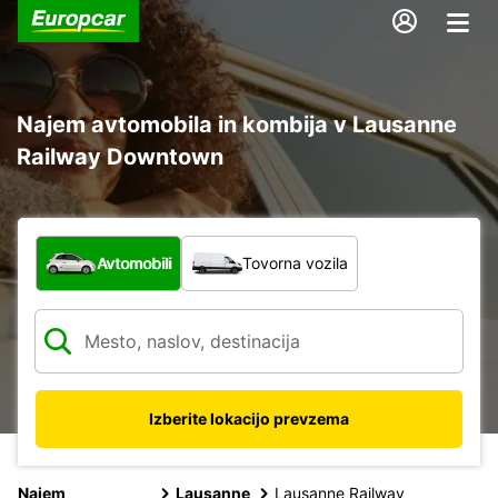
Najem avtomobila in kombija v Lausanne
Railway Downtown
Katera vrsta vozila?
Avtomobili
Tovorna vozila
Izberite lokacijo prevzema
Najem
Lausanne
Lausanne Railway