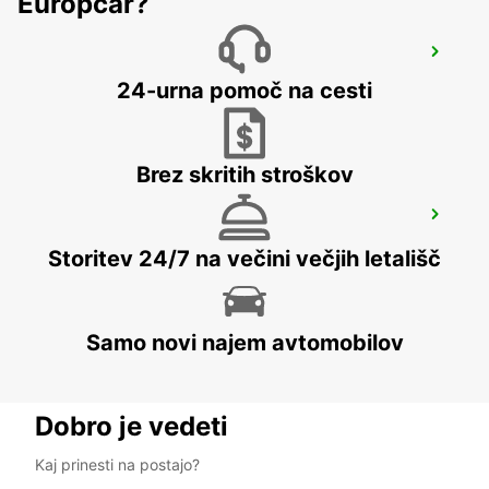
Europcar?
BEX GARAGE DU RHONE
BEX - SWITZERLAND
24-urna pomoč na cesti
Brez skritih stroškov
ANNEMASSE
ANNEMASSE - FRANCE
Storitev 24/7 na večini večjih letališč
Samo novi najem avtomobilov
Dobro je vedeti
Kaj prinesti na postajo?