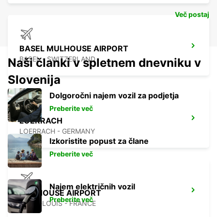
Več postaj
BASEL MULHOUSE AIRPORT
BASEL - SWITZERLAND
Naši članki v spletnem dnevniku v
Slovenija
Dolgoročni najem vozil za podjetja
Preberite več
LOERRACH
LOERRACH - GERMANY
Izkoristite popust za člane
Preberite več
Najem električnih vozil
MULHOUSE AIRPORT
Preberite več
SAINT-LOUIS - FRANCE