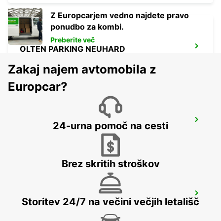
Z Europcarjem vedno najdete pravo
ponudbo za kombi.
Preberite več
OLTEN PARKING NEUHARD
OLTEN - SWITZERLAND
Zakaj najem avtomobila z
Europcar?
SOLOTHURN ZUCHWIL AUTO WEBER
24-urna pomoč na cesti
ZUCHWIL - SWITZERLAND
Brez skritih stroškov
AARAU-OBERENTFELDEN
Storitev 24/7 na večini večjih letališč
OBERENTFELDEN - SWITZERLAND