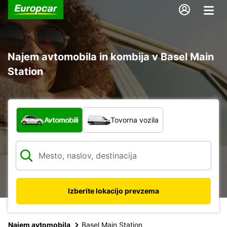
Najem avtomobila in kombija v Basel Main
Station
Katera vrsta vozila?
Avtomobili
Tovorna vozila
Izberite lokacijo prevzema
Najem avtomobila
Basel Main Station