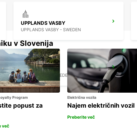
UPPLANDS VASBY
UPPLANDS VASBY - SWEDEN
iku v Slovenija
VALLENTUNA
VALLENTUNA - SWEDEN
 Loyalty Program
Električna vozila
stite popust za
Najem električnih vozil
Preberite več
e več