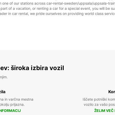
 one of our stations across car-rental-sweden/uppsala/uppsala-train-
rt of a vacation, or renting a car for a special event, you will be su
r in car rental, we pride ourselves on providing world class service, 
v: široka izbira vozil
njim.
ila
Kom
na in varčna mestna
Iščete potniški ko
 okolju prijazna.
vozilo za vašo posl
INFORMACIJ
ŽELIM VEČ