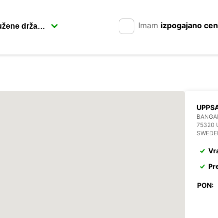
Imam
izpogajano ce
UPPSA
BANGA
75320
SWEDE
Vr
Pr
PON: