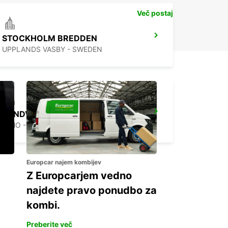
Več postaj
STOCKHOLM BREDDEN
UPPLANDS VASBY - SWEDEN
SANDVIK COROMANT DELIVERY GIMO
GIMO - SWEDEN
Europcar najem kombijev
Z Europcarjem vedno
najdete pravo ponudbo za
kombi.
Preberite več