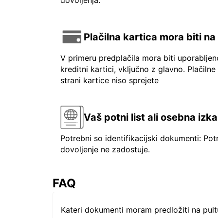
dovoljenja.
Plačilna kartica mora biti n
V primeru predplačila mora biti uporablje
kreditni kartici, vključno z glavno. Plačilne
strani kartice niso sprejete
Vaš potni list ali osebna izk
Potrebni so identifikacijski dokumenti: Pot
dovoljenje ne zadostuje.
FAQ
Kateri dokumenti moram predložiti na pul