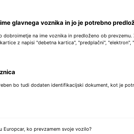
a ime glavnega voznika in jo je potrebno predlo
no dobroimetje na ime voznika in predloženo ob prevzemu. 
 kartice z napisi "debetna kartica", "predplačni", "elektron", 
aznica
reben bo tudi dodaten identifikacijski dokument, kot je pot
tu Europcar, ko prevzamem svoje vozilo?