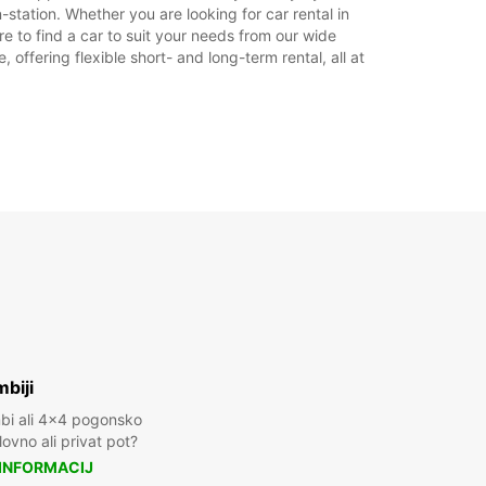
station. Whether you are looking for car rental in
re to find a car to suit your needs from our wide
+46 (18) 171730
offering flexible short- and long-term rental, all at
Vodnik
biji
mbi ali 4x4 pogonsko
ovno ali privat pot?
 INFORMACIJ