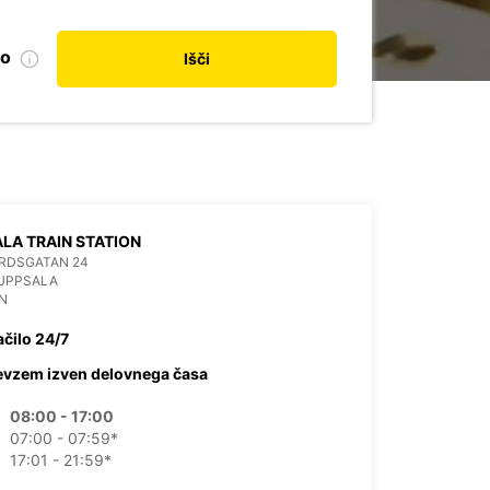
no
Išči
LA TRAIN STATION
RDSGATAN 24
 UPPSALA
N
ačilo 24/7
evzem izven delovnega časa
08:00 - 17:00
07:00 - 07:59*
17:01 - 21:59*