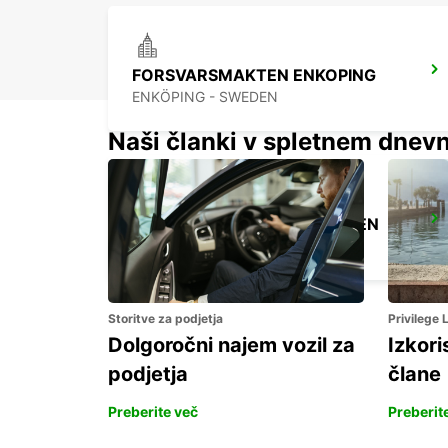
FORSVARSMAKTEN ENKOPING
ENKÖPING - SWEDEN
Naši članki v spletnem dnevn
STOCKHOLM SKODA BREDDEN
UPPLANDS VASBY - SWEDEN
Storitve za podjetja
Privilege
Dolgoročni najem vozil za
Izkori
podjetja
člane
Preberite več
Preberit