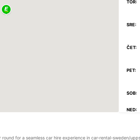
TOR:
SRE:
ČET:
PET:
SOB:
NED:
*Z dop
Veljav
ar round for a seamless car hire experience in car-rental-sweden/upp
prazni