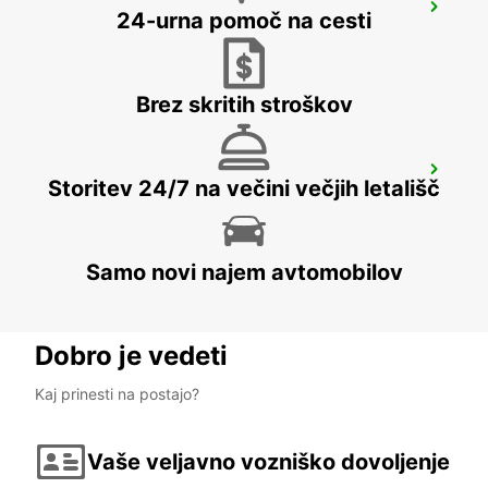
SCANDINAVIAN MOUNTAIN
24-urna pomoč na cesti
SALEN - SWEDEN
Brez skritih stroškov
LUDVIKA
Storitev 24/7 na večini večjih letališč
LUDVIKA - SWEDEN
Samo novi najem avtomobilov
Dobro je vedeti
Kaj prinesti na postajo?
Vaše veljavno vozniško dovoljenje