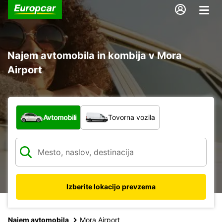
Najem avtomobila in kombija v Mora
Airport
Katera vrsta vozila?
Avtomobili
Tovorna vozila
Izberite lokacijo prevzema
Najem avtomobila
Mora Airport