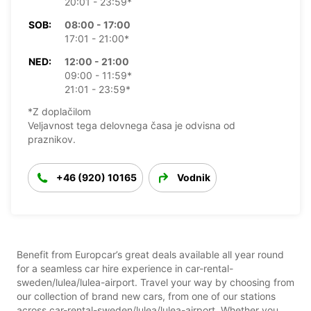
20:01 - 23:59*
SOB:
08:00 - 17:00
17:01 - 21:00*
NED:
12:00 - 21:00
09:00 - 11:59*
21:01 - 23:59*
*Z doplačilom
Veljavnost tega delovnega časa je odvisna od
praznikov.
+46 (920) 10165
Vodnik
Benefit from Europcar’s great deals available all year round
for a seamless car hire experience in car-rental-
sweden/lulea/lulea-airport. Travel your way by choosing from
our collection of brand new cars, from one of our stations
across car-rental-sweden/lulea/lulea-airport. Whether you