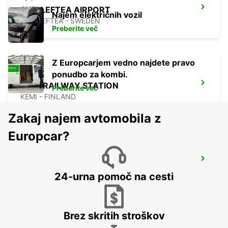
SKELLEFTEA AIRPORT
Najem električnih vozil
SKELLEFTEA - SWEDEN
Preberite več
Z Europcarjem vedno najdete pravo
ponudbo za kombi.
KEMI RAILWAY STATION
Preberite več
KEMI - FINLAND
Zakaj najem avtomobila z
Europcar?
KEMI AIRPORT
KEMI - FINLAND
24-urna pomoč na cesti
Brez skritih stroškov