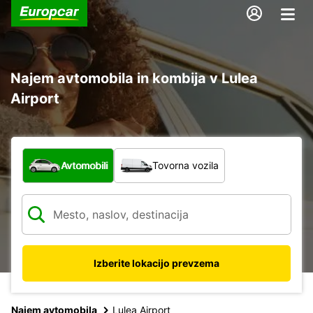
Najem avtomobila in kombija v Lulea
Airport
Katera vrsta vozila?
Avtomobili
Tovorna vozila
Izberite lokacijo prevzema
Najem avtomobila
Lulea Airport