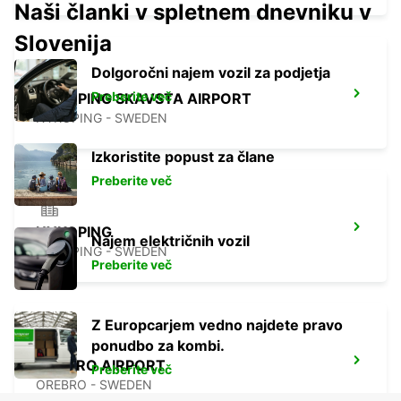
Naši članki v spletnem dnevniku v
Slovenija
Dolgoročni najem vozil za podjetja
Preberite več
NYKOPING SKAVSTA AIRPORT
NYKOPING - SWEDEN
Izkoristite popust za člane
Preberite več
NYKOPING
Najem električnih vozil
NYKOPING - SWEDEN
Preberite več
Z Europcarjem vedno najdete pravo
ponudbo za kombi.
OREBRO AIRPORT
Preberite več
OREBRO - SWEDEN