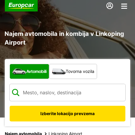
Najem avtomobila in kombija v Linkoping
Airport
Katera vrsta vozila?
Avtomobili
Tovorna vozila
Izberite lokacijo prevzema
Najem avtomobila
Linkoping Airport