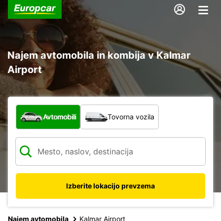
Najem avtomobila in kombija v Kalmar
Airport
Katera vrsta vozila?
Avtomobili
Tovorna vozila
Izberite lokacijo prevzema
Najem avtomobila
Kalmar Airport