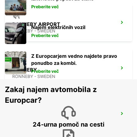
Preberite več
RONNEBY AIRPORT
Najem električnih vozil
RONNEBY - SWEDEN
Preberite več
Z Europcarjem vedno najdete pravo
ponudbo za kombi.
RONNEBY
Preberite več
RONNEBY - SWEDEN
Zakaj najem avtomobila z
Europcar?
VAXJO
VAXJO - SWEDEN
24-urna pomoč na cesti