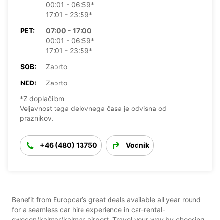
00:01 - 06:59*
17:01 - 23:59*
PET:
07:00 - 17:00
00:01 - 06:59*
17:01 - 23:59*
SOB:
Zaprto
NED:
Zaprto
*Z doplačilom
Veljavnost tega delovnega časa je odvisna od
praznikov.
+46 (480) 13750
Vodnik
Benefit from Europcar’s great deals available all year round
for a seamless car hire experience in car-rental-
sweden/kalmar/kalmar-airport. Travel your way by choosing