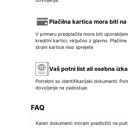
dovoljenja.
Plačilna kartica mora biti n
V primeru predplačila mora biti uporablje
kreditni kartici, vključno z glavno. Plačilne
strani kartice niso sprejete
Vaš potni list ali osebna izk
Potrebni so identifikacijski dokumenti: Pot
dovoljenje ne zadostuje.
FAQ
Kateri dokumenti moram predložiti na pul