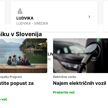
LUDVIKA
LUDVIKA - SWEDEN
iku v Slovenija
SECO TOOLS DELIVERY
FAGERSTA - SWEDEN
 Loyalty Program
Električna vozila
stite popust za
Najem električnih vozil
Preberite več
e več