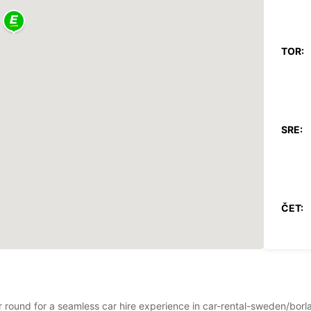
TOR:
SRE:
ČET:
PET:
ear round for a seamless car hire experience in car-rental-sweden/bo