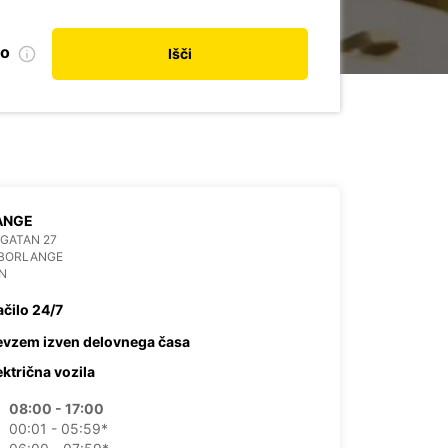
no
Išči
ANGE
GATAN 27
 BORLANGE
N
ačilo 24/7
evzem izven delovnega časa
ektrična vozila
08:00 - 17:00
00:01 - 05:59*