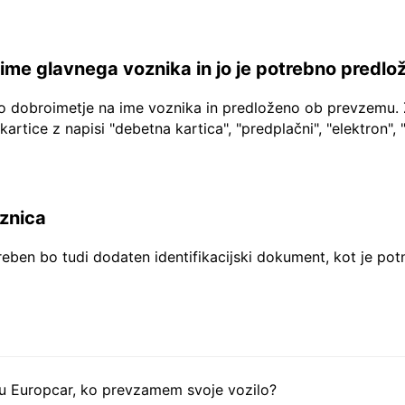
a ime glavnega voznika in jo je potrebno predlo
no dobroimetje na ime voznika in predloženo ob prevzemu. 
 kartice z napisi "debetna kartica", "predplačni", "elektron", 
aznica
reben bo tudi dodaten identifikacijski dokument, kot je pot
tu Europcar, ko prevzamem svoje vozilo?