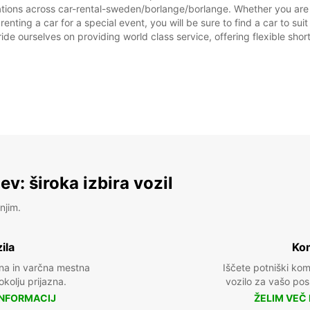
ations across car-rental-sweden/borlange/borlange. Whether you are lo
enting a car for a special event, you will be sure to find a car to 
ide ourselves on providing world class service, offering flexible short
SOB:
NED:
*Z dop
Veljav
prazni
v: široka izbira vozil
njim.
ila
Kom
na in varčna mestna
Iščete potniški ko
 okolju prijazna.
vozilo za vašo posl
INFORMACIJ
ŽELIM VEČ