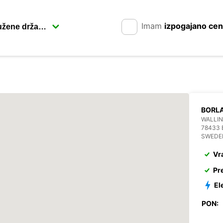
Imam
izpogajano ce
BORL
WALLIN
78433
SWEDE
Vr
Pr
El
PON: