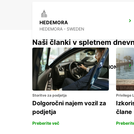
HEDEMORA
HEDEMORA - SWEDEN
Naši članki v spletnem dnevn
AVESTA KRYLBO TRAINSTATION
KRYLBO - SWEDEN
Storitve za podjetja
Privilege
Dolgoročni najem vozil za
Izkori
podjetja
člane
Preberite več
Preberit