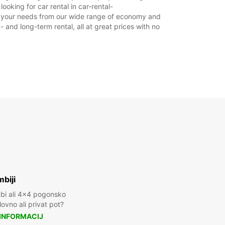
06:00 - 07:59*
oking for car rental in car-rental-
17:01 - 21:00*
suit your needs from our wide range of economy and
21:01 - 23:59*
- and long-term rental, all at great prices with no
Zaprto
00:01 - 23:59*
Zaprto
00:01 - 23:59*
lačilom
nost tega delovnega časa je odvisna od
kov.
+46 (243) 19050
Vodnik
biji
mbi ali 4x4 pogonsko
ovno ali privat pot?
 INFORMACIJ