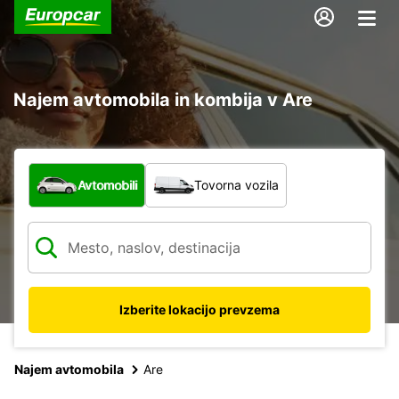
Najem avtomobila in kombija v Are
Katera vrsta vozila?
Avtomobili
Tovorna vozila
Izberite lokacijo prevzema
Najem avtomobila
Are