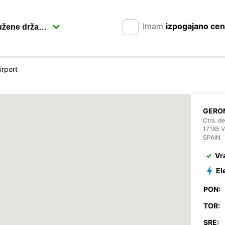
Imam
izpogajano ce
irport
GERO
Ctra. de
17185 
SPAIN
Vr
El
PON:
TOR:
SRE: