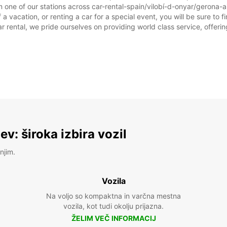
 one of our stations across car-rental-spain/vilobí-d-onyar/gerona-air
 a vacation, or renting a car for a special event, you will be sure to 
rental, we pride ourselves on providing world class service, offering 
v: široka izbira vozil
njim.
Vozila
Na voljo so kompaktna in varčna mestna
vozila, kot tudi okolju prijazna.
ŽELIM VEČ INFORMACIJ