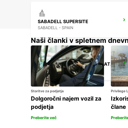
SABADELL SUPERSITE
SABADELL - SPAIN
Naši članki v spletnem dnevn
BARCELONA SANTS MAIN STATION
BARCELONA - SPAIN
Storitve za podjetja
Privilege
Dolgoročni najem vozil za
Izkori
podjetja
člane
Preberite več
Preberit