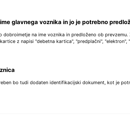
a ime glavnega voznika in jo je potrebno predlo
no dobroimetje na ime voznika in predloženo ob prevzemu. 
 kartice z napisi "debetna kartica", "predplačni", "elektron", 
aznica
reben bo tudi dodaten identifikacijski dokument, kot je pot