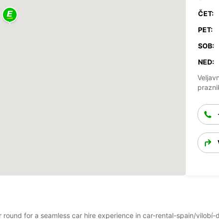
ČET:
PET:
SOB:
NED:
Veljav
prazni
ar round for a seamless car hire experience in car-rental-spain/vilob