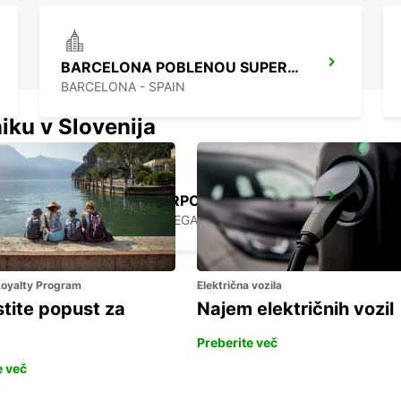
BARCELONA POBLENOU SUPERSITE
BARCELONA - SPAIN
iku v Slovenija
BARCELONA AIRPORT TERMINAL 2
EL PRAT DE LLOBREGAT - SPAIN
 Loyalty Program
Električna vozila
stite popust za
Najem električnih vozil
Preberite več
e več