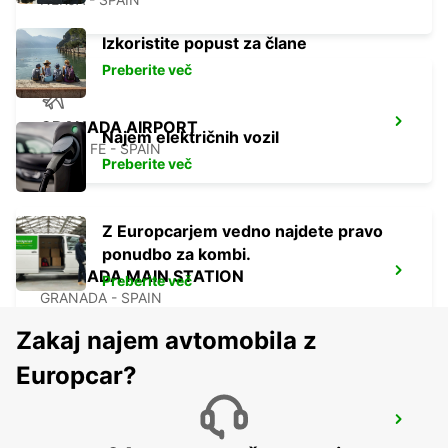
Izkoristite popust za člane
Preberite več
GRANADA AIRPORT
Najem električnih vozil
SANTA FE - SPAIN
Preberite več
Z Europcarjem vedno najdete pravo
ponudbo za kombi.
GRANADA MAIN STATION
Preberite več
GRANADA - SPAIN
Zakaj najem avtomobila z
Europcar?
GIBRALTAR - LA LINEA
LA LINEA DE LA CONCEPCION - SPAIN