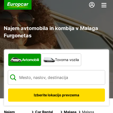
Najem avtomobila in kombija v Malaga
Furgonetas
Katera vrsta vozila?
Avtomobili
Tovorna vozila
Izberite lokacijo prevzema
Najem
Car Rental
Malaga
Malaga