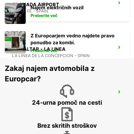
GRANADA AIRPORT
Najem električnih vozil
SANTA FE - SPAIN
Preberite več
Z Europcarjem vedno najdete pravo
ponudbo za kombi.
GIBRALTAR - LA LINEA
Preberite več
LA LINEA DE LA CONCEPCION - SPAIN
Zakaj najem avtomobila z
Europcar?
GRANADA MAIN STATION
GRANADA - SPAIN
24-urna pomoč na cesti
Brez skritih stroškov