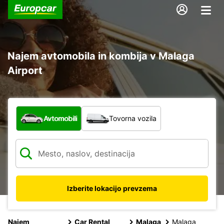
Najem avtomobila in kombija v Malaga
Airport
Katera vrsta vozila?
Avtomobili
Tovorna vozila
Izberite lokacijo prevzema
Najem
Car Rental
Malaga
Malaga