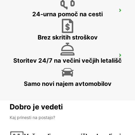
MAMOUDZOU ZI KAWENI
24-urna pomoč na cesti
MAMOUDZOU - MAYOTTE
Brez skritih stroškov
MAMOUDZOU HOTEL CARIBOU
Storitev 24/7 na večini večjih letališč
MAMOUDZOU - MAYOTTE
Samo novi najem avtomobilov
Dobro je vedeti
Kaj prinesti na postajo?