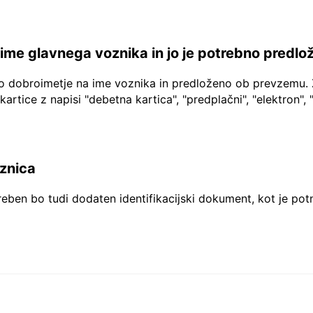
a ime glavnega voznika in jo je potrebno predlo
no dobroimetje na ime voznika in predloženo ob prevzemu. 
 kartice z napisi "debetna kartica", "predplačni", "elektron", 
aznica
reben bo tudi dodaten identifikacijski dokument, kot je pot