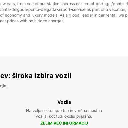
prazni
new cars, from one of our stations across car-rental-portugal/ponta
/ponta-delgada/ponta-delgada-airport-service as part of a vacation, or
 of economy and luxury models. As a global leader in car rental, we p
great prices with no hidden charges.
v: široka izbira vozil
njim.
Vozila
Na voljo so kompaktna in varčna mestna
vozila, kot tudi okolju prijazna.
ŽELIM VEČ INFORMACIJ