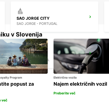
SAO JORGE CITY
SAO JORGE - PORTUGAL
iku v Slovenija
HORTA CITY
HORTA - PORTUGAL
 Loyalty Program
Električna vozila
stite popust za
Najem električnih vozil
Preberite več
e več