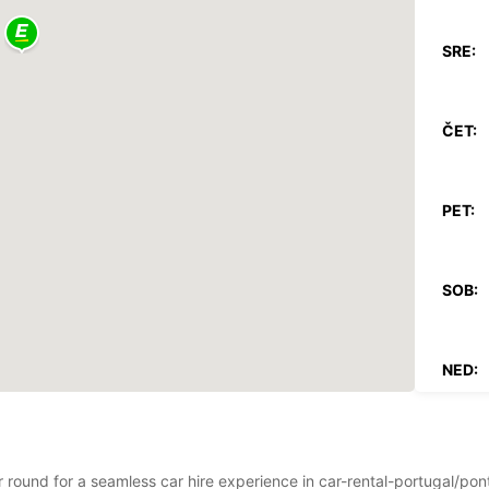
SRE:
ČET:
PET:
SOB:
NED:
*Z dop
Veljav
ear round for a seamless car hire experience in car-rental-portugal/p