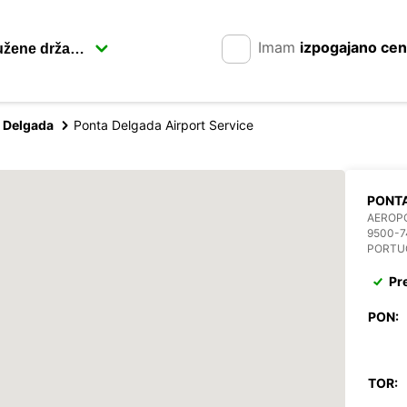
Imam
izpogajano ce
 Delgada
Ponta Delgada Airport Service
PONTA
AEROP
9500-7
PORTU
Pr
PON:
TOR: