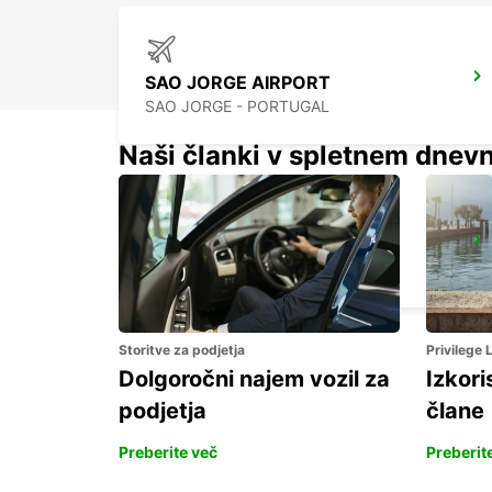
SAO JORGE AIRPORT
SAO JORGE - PORTUGAL
Naši članki v spletnem dnevn
PICO CITY
PICO - PORTUGAL
Storitve za podjetja
Privilege
Dolgoročni najem vozil za
Izkori
podjetja
člane
Preberite več
Preberit