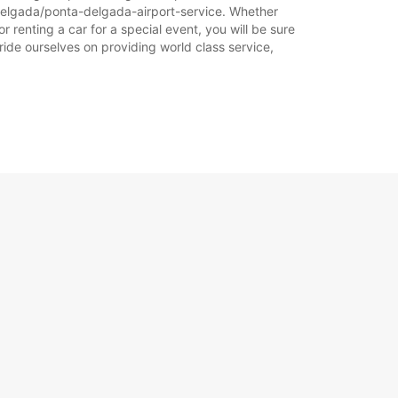
kov.
-delgada/ponta-delgada-airport-service. Whether
 renting a car for a special event, you will be sure
ride ourselves on providing world class service,
+351 (00351) 296381249
Vodnik