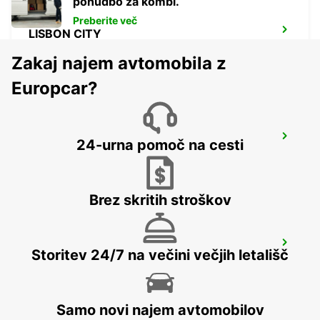
ponudbo za kombi.
Preberite več
LISBON CITY
LISBOA - PORTUGAL
Zakaj najem avtomobila z
Europcar?
LISBON CASTILHO
24-urna pomoč na cesti
LISBOA - PORTUGAL
Brez skritih stroškov
CORROIOS SEIXAL
Storitev 24/7 na večini večjih letališč
CORROIOS - PORTUGAL
Samo novi najem avtomobilov