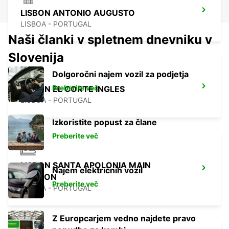
LISBON ANTONIO AUGUSTO
LISBOA - PORTUGAL
Naši članki v spletnem dnevniku v
Slovenija
Dolgoročni najem vozil za podjetja
Preberite več
LISBON EL CORTE INGLES
LISBOA - PORTUGAL
Izkoristite popust za člane
Preberite več
LISBON SANTA APOLONIA MAIN
Najem električnih vozil
STATION
Preberite več
LISBOA - PORTUGAL
Z Europcarjem vedno najdete pravo