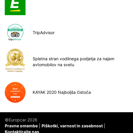
TripAdvisor
Spletna stran vodilnega podjetja za najem
avtomobilov na svetu
KAYAK 2020 Najboljša čistoča
©Europcar 2026
Pravne omembe
Piškotki, varnost in zasebnost
Kontaktirajte nas