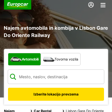
Najem avtomobila in kombija v Lisbon Gare
Do Oriente Railway
Katera vrsta vozila?
Avtomobili
Tovorna vozila
Izberite lokacijo prevzema
Najem
Car Rental
Lisbon Gare Do Oriente