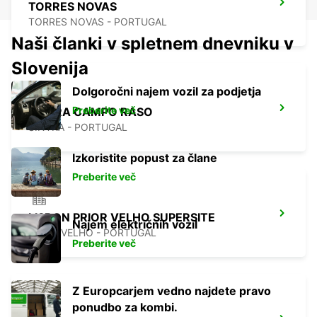
TORRES NOVAS
TORRES NOVAS - PORTUGAL
Naši članki v spletnem dnevniku v
Slovenija
Dolgoročni najem vozil za podjetja
Preberite več
SINTRA CAMPO RASO
SINTRA - PORTUGAL
Izkoristite popust za člane
Preberite več
LISBON PRIOR VELHO SUPERSITE
Najem električnih vozil
PRIOR VELHO - PORTUGAL
Preberite več
Z Europcarjem vedno najdete pravo
ponudbo za kombi.