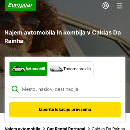
Najem avtomobila in kombija v Caldas Da
Rainha
Katera vrsta vozila?
Avtomobili
Tovorna vozila
Izberite lokacijo prevzema
Najem avtomobila
Car Rental Portugal
Caldas Da Rainha