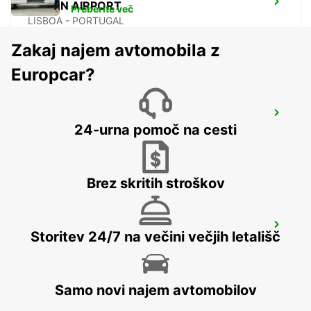
LISBON AIRPORT
Preberite več
LISBOA - PORTUGAL
Zakaj najem avtomobila z
Europcar?
LISBON GARE DO ORIENTE MAIN
STATION
24-urna pomoč na cesti
LISBOA - PORTUGAL
Brez skritih stroškov
POMBAL
Storitev 24/7 na večini večjih letališč
POMBAL - PORTUGAL
Samo novi najem avtomobilov