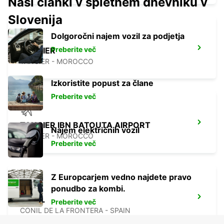
Naši članki v spletnem dnevniku v
Slovenija
Dolgoročni najem vozil za podjetja
Preberite več
TANGIER
TANGIER - MOROCCO
Izkoristite popust za člane
Preberite več
TANGIER IBN BATOUTA AIRPORT
Najem električnih vozil
TANGIER - MOROCCO
Preberite več
Z Europcarjem vedno najdete pravo
ponudbo za kombi.
CONIL
Preberite več
CONIL DE LA FRONTERA - SPAIN