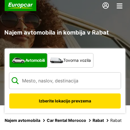
Najem avtomobila in kombija v Rabat
Katera vrsta vozila?
Avtomobili
Tovorna vozila
Izberite lokacijo prevzema
Najem avtomobila
Car Rental Morocco
Rabat
Rabat