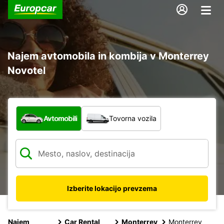
Najem avtomobila in kombija v Monterrey
Novotel
Katera vrsta vozila?
Avtomobili
Tovorna vozila
Izberite lokacijo prevzema
Najem
Car Rental
Monterrey
Monterrey