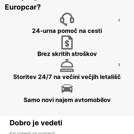
Europcar?
ZACATECAS DOWNTOWN
ZACATECAS - MEXICO
24-urna pomoč na cesti
Brez skritih stroškov
SAN LUIS POTOSI DOWNTOWN
SAN LUIS POTOSI - MEXICO
Storitev 24/7 na večini večjih letališč
Samo novi najem avtomobilov
Dobro je vedeti
Kaj prinesti na postajo?