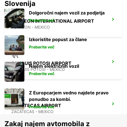
Slovenija
Dolgoročni najem vozil za podjetja
Preberite več
TORREON INTERNATIONAL AIRPORT
TORREON - MEXICO
Izkoristite popust za člane
Preberite več
SAN LUIS POTOSI AIRPORT
Najem električnih vozil
SAN LUIS POTOSI - MEXICO
Preberite več
Z Europcarjem vedno najdete pravo
ponudbo za kombi.
ZACATECAS AIRPORT
Preberite več
ZACATECAS - MEXICO
Zakaj najem avtomobila z