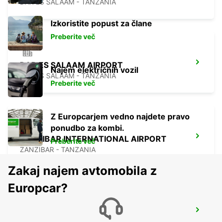
DAR ES SALAAM - TANZANIA
Izkoristite popust za člane
Preberite več
DAR ES SALAAM AIRPORT
Najem električnih vozil
DAR ES SALAAM - TANZANIA
Preberite več
Z Europcarjem vedno najdete pravo
ponudbo za kombi.
ZANZIBAR INTERNATIONAL AIRPORT
Preberite več
ZANZIBAR - TANZANIA
Zakaj najem avtomobila z
Europcar?
ZANZIBAR CITY