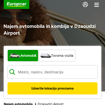
Najem avtomobila in kombija v Dzaoudzi
Airport
Katera vrsta vozila?
Avtomobili
Tovorna vozila
Izberite lokacijo prevzema
Najem avtomobila
Dzaoudzi Airport