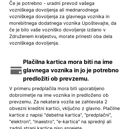
Če je potrebno - uradni prevod vašega
vozniškega dovoljenja ali mednarodnega
vozniškega dovoljenja za glavnega voznika in
morebitnega dodatnega voznika Upoštevajte, da
če je bilo vaše vozniško dovoljenje izdano v
Združenem kraljestvu, morate prinesti oba dela
vozniškega dovoljenja.
Plačilna kartica mora biti na ime
glavnega voznika in jo je potrebno
predložiti ob prevzemu.
V primeru predplačila mora biti uporabljeno
dobroimetje na ime voznika in predloženo ob
prevzemu. Za nekatera vozila se zahtevata 2
obvezni kreditni kartici, vključno z glavno. Plačilne
kartice z napisi "debetna kartica", "predplačni",
"elektron", "maestro", "e-kartica" na sprednji ali
zadnji strani kartice niso sprejete