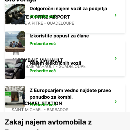
Dolgoročni najem vozil za podjetja
Preberite več
POINTE A PITRE AIRPORT
POINTE A PITRE - GUADELOUPE
Izkoristite popust za člane
Preberite več
JARRYBAIE MAHAULT
Najem električnih vozil
JARRY BAIE MAHAULT - GUADELOUPE
Preberite več
Z Europcarjem vedno najdete pravo
ponudbo za kombi.
ST MICHAEL STATION
Preberite več
SAINT MICHAEL - BARBADOS
Zakaj najem avtomobila z