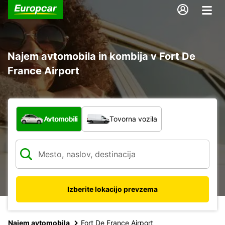
Najem avtomobila in kombija v Fort De
France Airport
Katera vrsta vozila?
Avtomobili
Tovorna vozila
Izberite lokacijo prevzema
Najem avtomobila
Fort De France Airport