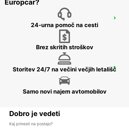
Europcar?
GRANTLEY ADAMS INTERNATIONAL
AIRPORT
24-urna pomoč na cesti
CHRIST CHURCH - BARBADOS
Brez skritih stroškov
ANR ROBINSON INTERNATIONAL
Storitev 24/7 na večini večjih letališč
AIRPORT
CROWN POINT - TRINIDAD AND TOBAGO
Samo novi najem avtomobilov
Dobro je vedeti
Kaj prinesti na postajo?