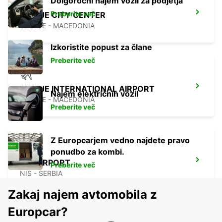
Dolgoročni najem vozil za podjetja
Preberite več
SKOPJE CITY CENTER
SKOPJE - MACEDONIA
Izkoristite popust za člane
Preberite več
SKOPJE INTERNATIONAL AIRPORT
Najem električnih vozil
SKOPJE - MACEDONIA
Preberite več
Z Europcarjem vedno najdete pravo
ponudbo za kombi.
NIS AIRPORT
Preberite več
NIS - SERBIA
Zakaj najem avtomobila z
Europcar?