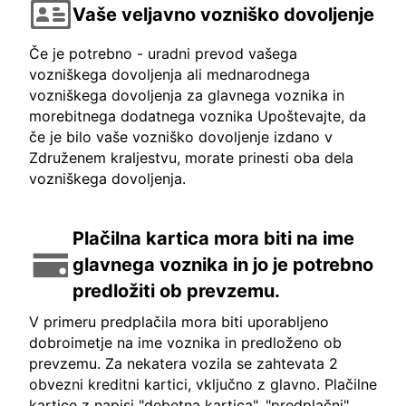
Vaše veljavno vozniško dovoljenje
Če je potrebno - uradni prevod vašega
vozniškega dovoljenja ali mednarodnega
vozniškega dovoljenja za glavnega voznika in
morebitnega dodatnega voznika Upoštevajte, da
če je bilo vaše vozniško dovoljenje izdano v
Združenem kraljestvu, morate prinesti oba dela
vozniškega dovoljenja.
Plačilna kartica mora biti na ime
glavnega voznika in jo je potrebno
predložiti ob prevzemu.
V primeru predplačila mora biti uporabljeno
dobroimetje na ime voznika in predloženo ob
prevzemu. Za nekatera vozila se zahtevata 2
obvezni kreditni kartici, vključno z glavno. Plačilne
kartice z napisi "debetna kartica", "predplačni",