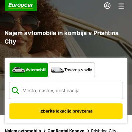
Najem avtomobila in kombija v Prishtina
City
Katera vrsta vozila?
Avtomobili
Tovorna vozila
Izberite lokacijo prevzema
Najem avtomobila
Car Rental Kosovo
Prishtina City