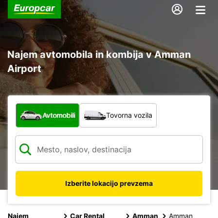
Najem avtomobila in kombija v Amman
Airport
Katera vrsta vozila?
Avtomobili
Tovorna vozila
Izberite lokacijo prevzema
Najem
Car Rental
Amman
Amman