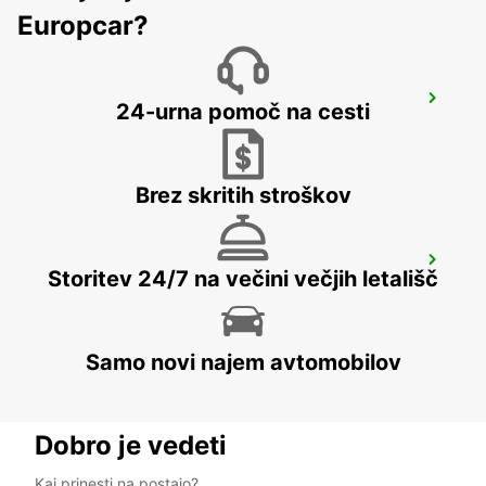
Europcar?
KFAR SABA
24-urna pomoč na cesti
KFAR SABA - ISRAEL
Brez skritih stroškov
PETAH TIKVA
Storitev 24/7 na večini večjih letališč
PETAH TIKVA - ISRAEL
Samo novi najem avtomobilov
Dobro je vedeti
Kaj prinesti na postajo?