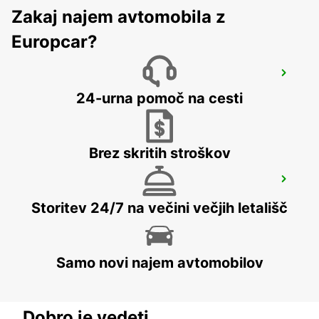
Zakaj najem avtomobila z
Europcar?
PALERMO RAILWAY STATION (SICILY)
PALERMO - ITALY
24-urna pomoč na cesti
Brez skritih stroškov
LAMEZIA AIRPORT
LAMEZIA TERME - ITALY
Storitev 24/7 na večini večjih letališč
Samo novi najem avtomobilov
Dobro je vedeti