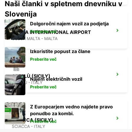
Naši članki v spletnem dnevniku v
Slovenija
Dolgoročni najem vozil za podjetja
Preberite več
MALTA INTERNATIONAL AIRPORT
GUDJA MALTA - MALTA
Izkoristite popust za člane
Preberite več
CEFALÙ (SICILY)
Najem električnih vozil
CEFALÙ - ITALY
Preberite več
Z Europcarjem vedno najdete pravo
ponudbo za kombi.
SCIACCA (SICILY)
Preberite več
SCIACCA - ITALY