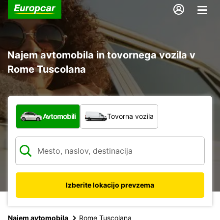
Najem avtomobila in tovornega vozila v
Rome Tuscolana
Katera vrsta vozila?
Avtomobili
Tovorna vozila
Izberite lokacijo prevzema
Najem avtomobila
Rome Tuscolana