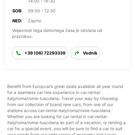
14:00 - 16:30
SOB:
09:00 - 12:30
NED:
Zaprto
Veljavnost tega delovnega časa je odvisna od
praznikov.
+39 (06) 72293339
Vodnik
Benefit from Europcar’s great deals available all year round
for a seamless car hire experience in car-rental-
italy/roma/rome-tuscolana. Travel your way by choosing
from our collection of brand new cars, from one of our
stations across car-rental-italy/roma/rome-tuscolana.
Whether you are looking for car rental in car-rental-
italy/roma/rome-tuscolana as part of a vacation, or renting a
car for a special event, you will be sure to find a car to suit
your needs from our wide range of economy and luxury