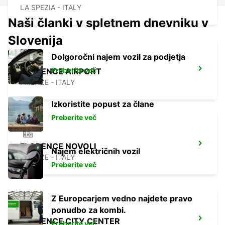
LA SPEZIA - ITALY
Naši članki v spletnem dnevniku v
Slovenija
Dolgoročni najem vozil za podjetja
Preberite več
FLORENCE AIRPORT
FIRENZE - ITALY
Izkoristite popust za člane
Preberite več
FLORENCE NOVOLI
Najem električnih vozil
FIRENZE - ITALY
Preberite več
Z Europcarjem vedno najdete pravo
ponudbo za kombi.
FLORENCE CITY CENTER
Preberite več