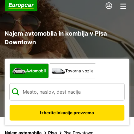
Najem avtomobila in kombija v Pisa
Downtown
Katera vrsta vozila?
Avtomobili
Tovorna vozila
Izberite lokacijo prevzema
Najem avtomobila
Pisa
Pisa Downtown