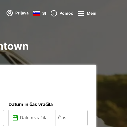
Prijava
SI
Pomoč
Meni
wntown
Datum in čas vračila