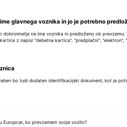
a ime glavnega voznika in jo je potrebno predlo
no dobroimetje na ime voznika in predloženo ob prevzemu. 
 kartice z napisi "debetna kartica", "predplačni", "elektron", 
aznica
reben bo tudi dodaten identifikacijski dokument, kot je pot
tu Europcar, ko prevzamem svoje vozilo?