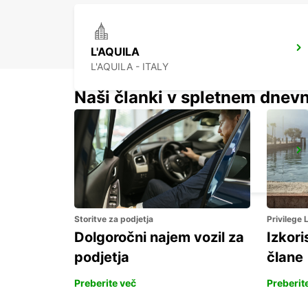
L'AQUILA
L'AQUILA - ITALY
Naši članki v spletnem dnevn
ANCONA AIRPORT
FALCONARA MARITTIMA - ITALY
Storitve za podjetja
Privilege
Dolgoročni najem vozil za
Izkori
podjetja
člane
Preberite več
Preberit