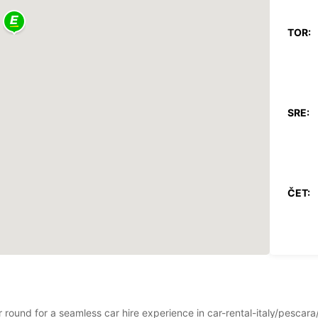
TOR:
SRE:
ČET:
PET:
ear round for a seamless car hire experience in car-rental-italy/pes