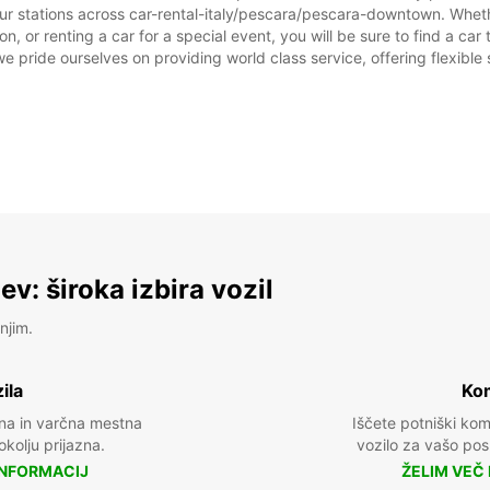
ur stations across car-rental-italy/pescara/pescara-downtown. Whether
, or renting a car for a special event, you will be sure to find a ca
SOB:
we pride ourselves on providing world class service, offering flexible s
NED:
*Z dop
Veljav
prazni
v: široka izbira vozil
njim.
ila
Kom
na in varčna mestna
Iščete potniški ko
 okolju prijazna.
vozilo za vašo posl
INFORMACIJ
ŽELIM VEČ