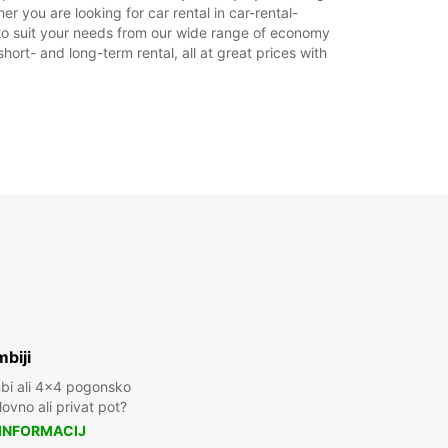
 you are looking for car rental in car-rental-
18:31 - 22:00*
r to suit your needs from our wide range of economy
09:00 - 12:00
hort- and long-term rental, all at great prices with
08:00 - 08:59*
12:01 - 22:00*
Zaprto
10:00 - 22:00*
lačilom
nost tega delovnega časa je odvisna od
kov.
+39 (085) 4211022
Vodnik
biji
mbi ali 4x4 pogonsko
ovno ali privat pot?
 INFORMACIJ