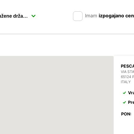
Imam
izpogajano ce
PESC
VIA ST
65124 
ITALY
Vr
Pr
PON: