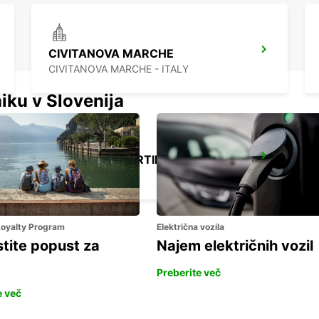
CIVITANOVA MARCHE
CIVITANOVA MARCHE - ITALY
iku v Slovenija
ROME VIA TIBURTINA
ROMA - ITALY
 Loyalty Program
Električna vozila
stite popust za
Najem električnih vozil
Preberite več
e več