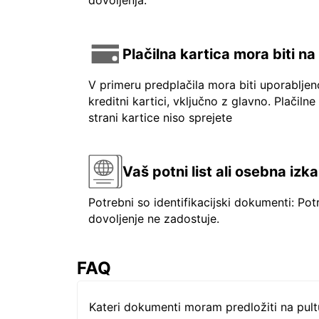
dovoljenja.
Plačilna kartica mora biti n
V primeru predplačila mora biti uporablje
kreditni kartici, vključno z glavno. Plačilne
strani kartice niso sprejete
Vaš potni list ali osebna izk
Potrebni so identifikacijski dokumenti: Pot
dovoljenje ne zadostuje.
FAQ
Kateri dokumenti moram predložiti na pul