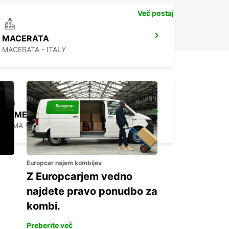
Več postaj
MACERATA
MACERATA - ITALY
ROME VIA DEI PRATI FISCALI
ROMA - ITALY
Europcar najem kombijev
Z Europcarjem vedno
najdete pravo ponudbo za
kombi.
Preberite več