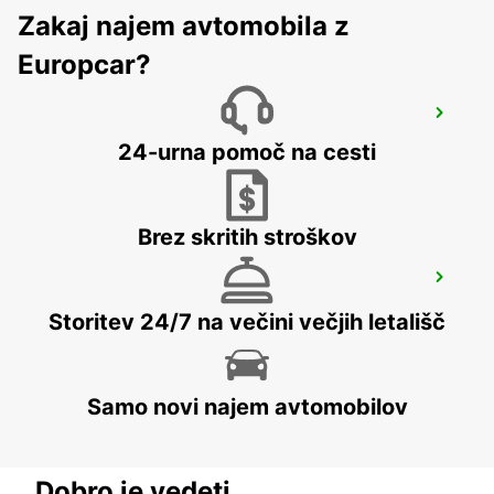
Zakaj najem avtomobila z
Europcar?
ROME TERMINI RAILWAY STATION
ROMA - ITALY
24-urna pomoč na cesti
Brez skritih stroškov
ROME VIA VENETO
ROMA - ITALY
Storitev 24/7 na večini večjih letališč
Samo novi najem avtomobilov
Dobro je vedeti