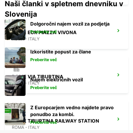
Naši članki v spletnem dnevniku v
Slovenija
Dolgoročni najem vozil za podjetja
Preberite več
ROME EUR PIAZZA VIVONA
ROMA - ITALY
Izkoristite popust za člane
Preberite več
ROME VIA TIBURTINA
Najem električnih vozil
ROMA - ITALY
Preberite več
Z Europcarjem vedno najdete pravo
ponudbo za kombi.
ROME TIBURTINA RAILWAY STATION
Preberite več
ROMA - ITALY