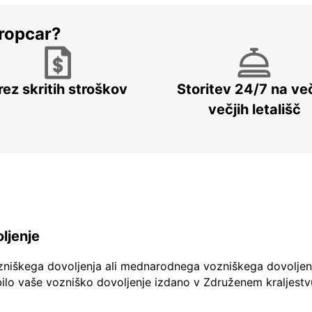
ropcar?
rez skritih stroškov
Storitev 24/7 na več
večjih letališč
ljenje
zniškega dovoljenja ali mednarodnega vozniškega dovoljen
ilo vaše vozniško dovoljenje izdano v Združenem kraljestv