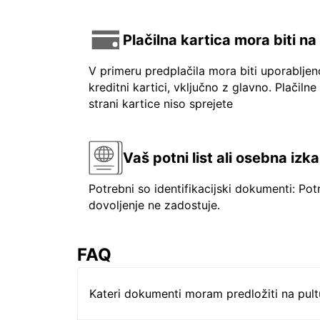
Plačilna kartica mora biti n
V primeru predplačila mora biti uporablje
kreditni kartici, vključno z glavno. Plačilne
strani kartice niso sprejete
Vaš potni list ali osebna izk
Potrebni so identifikacijski dokumenti: Pot
dovoljenje ne zadostuje.
FAQ
Kateri dokumenti moram predložiti na pul