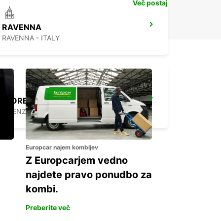
Več postaj
RAVENNA
RAVENNA - ITALY
FLORENCE CITY CENTER
FIRENZE - ITALY
Europcar najem kombijev
Z Europcarjem vedno
najdete pravo ponudbo za
kombi.
Preberite več