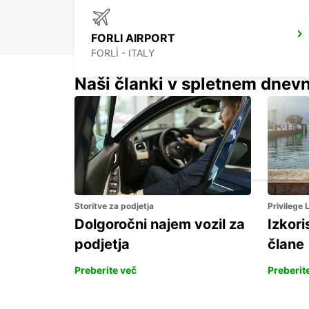
FORLI AIRPORT
FORLÌ - ITALY
Naši članki v spletnem dnevn
FLORENCE AIRPORT
FIRENZE - ITALY
Storitve za podjetja
Privilege
Dolgoročni najem vozil za
Izkori
podjetja
člane
Preberite več
Preberit