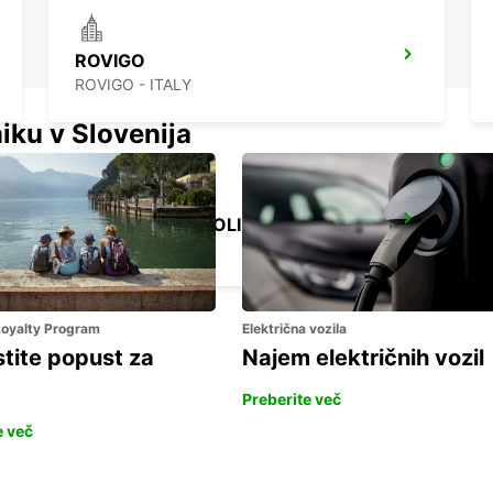
ROVIGO
ROVIGO - ITALY
iku v Slovenija
FLORENCE NOVOLI
FIRENZE - ITALY
 Loyalty Program
Električna vozila
stite popust za
Najem električnih vozil
Preberite več
e več