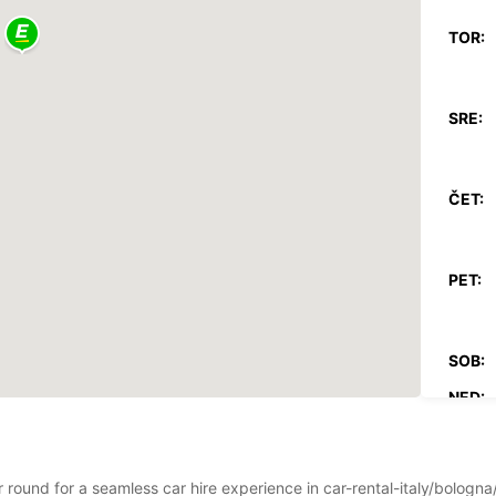
TOR:
SRE:
ČET:
PET:
SOB:
NED:
*Z dop
Veljav
prazni
ar round for a seamless car hire experience in car-rental-italy/bolog