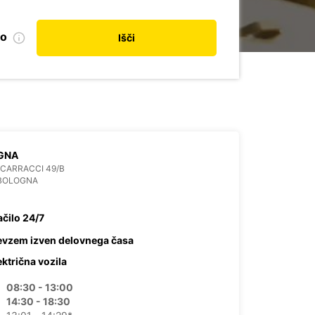
no
Išči
GNA
' CARRACCI 49/B
 BOLOGNA
ačilo 24/7
evzem izven delovnega časa
ektrična vozila
08:30 - 13:00
14:30 - 18:30