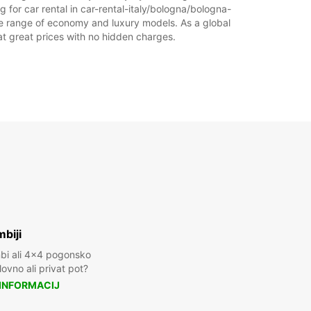
 for car rental in car-rental-italy/bologna/bologna-
wide range of economy and luxury models. As a global
+39 (051) 6594301
l at great prices with no hidden charges.
Vodnik
biji
mbi ali 4x4 pogonsko
ovno ali privat pot?
 INFORMACIJ