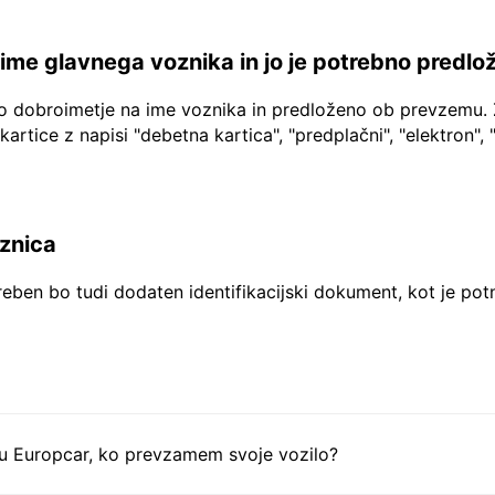
a ime glavnega voznika in jo je potrebno predlo
no dobroimetje na ime voznika in predloženo ob prevzemu. 
 kartice z napisi "debetna kartica", "predplačni", "elektron", 
aznica
reben bo tudi dodaten identifikacijski dokument, kot je pot
tu Europcar, ko prevzamem svoje vozilo?