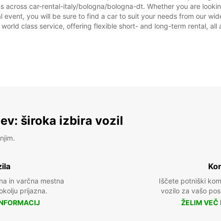
ns across car-rental-italy/bologna/bologna-dt. Whether you are looking
ial event, you will be sure to find a car to suit your needs from our 
 world class service, offering flexible short- and long-term rental, al
v: široka izbira vozil
njim.
ila
Kom
na in varčna mestna
Iščete potniški ko
 okolju prijazna.
vozilo za vašo posl
INFORMACIJ
ŽELIM VEČ