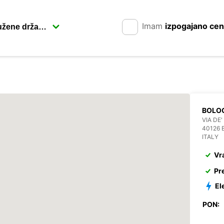
Imam
izpogajano ce
BOLO
VIA DE
40126
ITALY
Vr
Pr
El
PON: