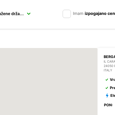
Imam
izpogajano ce
BERG
IL CAR
24050
ITALY
Vr
Pr
El
PON: