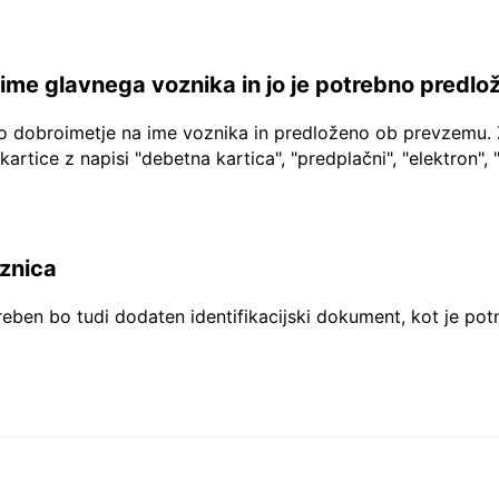
a ime glavnega voznika in jo je potrebno predlo
no dobroimetje na ime voznika in predloženo ob prevzemu. 
 kartice z napisi "debetna kartica", "predplačni", "elektron", 
aznica
reben bo tudi dodaten identifikacijski dokument, kot je pot