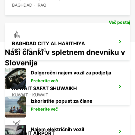
BAGHDAD - IRAQ
Več postaj
BAGHDAD CITY AL HARITHIYA
BAGHDAD - IRAQ
Naši članki v spletnem dnevniku v
Slovenija
Dolgoročni najem vozil za podjetja
Preberite več
KUWAIT SAFAT SHUWAIKH
KUWAIT - KUWAIT
Izkoristite popust za člane
Preberite več
Najem električnih vozil
KUWAIT AIRPORT