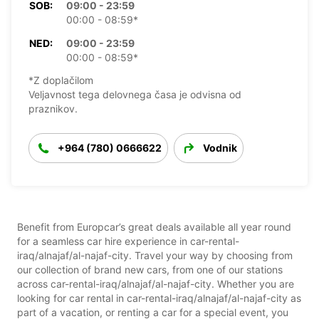
SOB:
09:00 - 23:59
00:00 - 08:59*
NED:
09:00 - 23:59
00:00 - 08:59*
*Z doplačilom
Veljavnost tega delovnega časa je odvisna od
praznikov.
+964 (780) 0666622
Vodnik
Benefit from Europcar’s great deals available all year round
for a seamless car hire experience in car-rental-
iraq/alnajaf/al-najaf-city. Travel your way by choosing from
our collection of brand new cars, from one of our stations
across car-rental-iraq/alnajaf/al-najaf-city. Whether you are
looking for car rental in car-rental-iraq/alnajaf/al-najaf-city as
part of a vacation, or renting a car for a special event, you