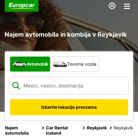
Najem avtomobila in kombija v Reykjavik
Katera vrsta vozila?
Avtomobili
Tovorna vozila
Izberite lokacijo prevzema
Najem
Car Rental
Reykjavik
Reykjavik
avtomobila
Iceland