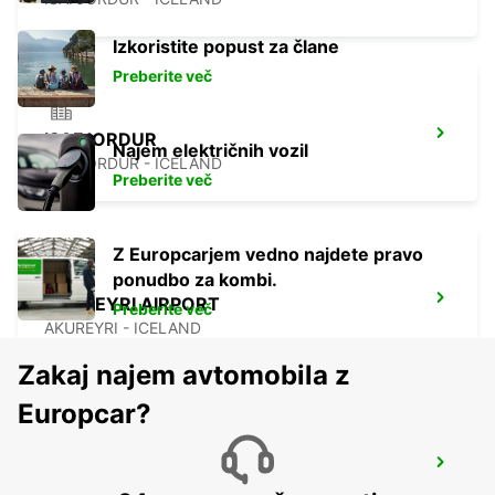
Izkoristite popust za člane
Preberite več
ISAFJORDUR
Najem električnih vozil
ISAFJORDUR - ICELAND
Preberite več
Z Europcarjem vedno najdete pravo
ponudbo za kombi.
AKUREYRI AIRPORT
Preberite več
AKUREYRI - ICELAND
Zakaj najem avtomobila z
Europcar?
AKUREYRI
AKUREYRI - ICELAND