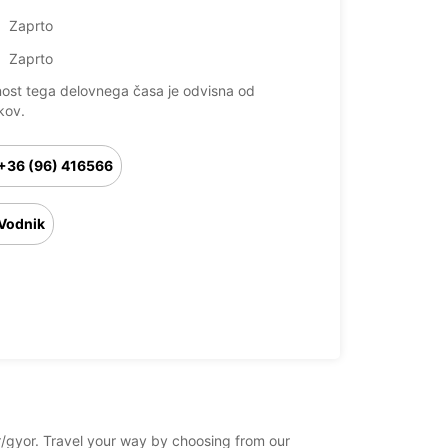
Zaprto
Zaprto
nost tega delovnega časa je odvisna od
kov.
+36 (96) 416566
Vodnik
or/gyor. Travel your way by choosing from our