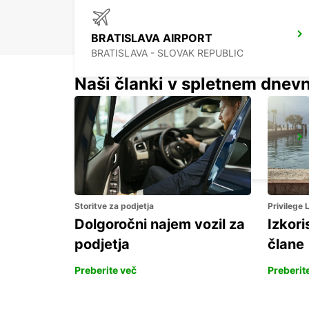
BRATISLAVA AIRPORT
BRATISLAVA - SLOVAK REPUBLIC
Naši članki v spletnem dnevn
ZALAEGERSZEG
ZALAEGERSZEG - HUNGARY
Storitve za podjetja
Privilege
Dolgoročni najem vozil za
Izkori
podjetja
člane
Preberite več
Preberit