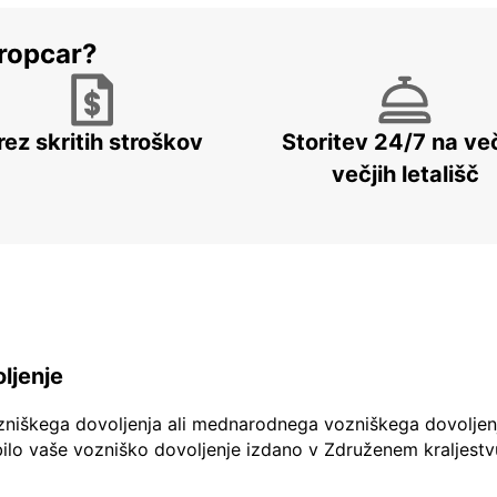
ropcar?
rez skritih stroškov
Storitev 24/7 na več
večjih letališč
ljenje
zniškega dovoljenja ali mednarodnega vozniškega dovoljen
ilo vaše vozniško dovoljenje izdano v Združenem kraljestv