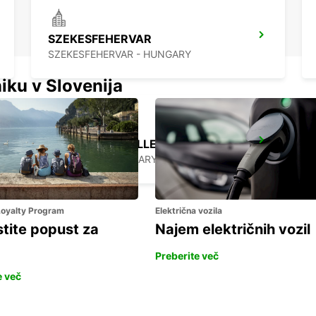
SZEKESFEHERVAR
SZEKESFEHERVAR - HUNGARY
iku v Slovenija
BUDAPEST PRIELLE
BUDAPEST - HUNGARY
 Loyalty Program
Električna vozila
stite popust za
Najem električnih vozil
Preberite več
e več