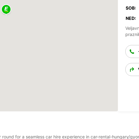
SOB:
NED:
Veljav
prazni
ar round for a seamless car hire experience in car-rental-hungary/gy