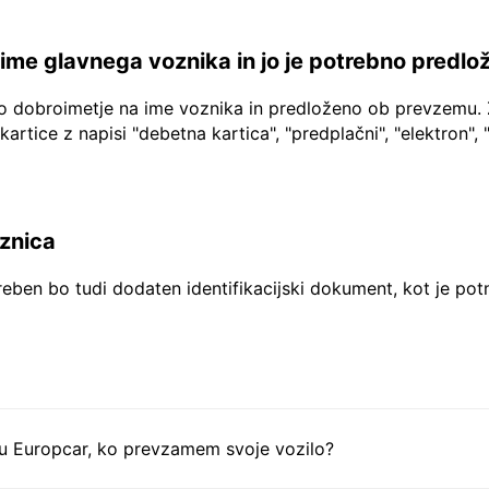
a ime glavnega voznika in jo je potrebno predlo
no dobroimetje na ime voznika in predloženo ob prevzemu. 
 kartice z napisi "debetna kartica", "predplačni", "elektron", 
aznica
reben bo tudi dodaten identifikacijski dokument, kot je pot
tu Europcar, ko prevzamem svoje vozilo?