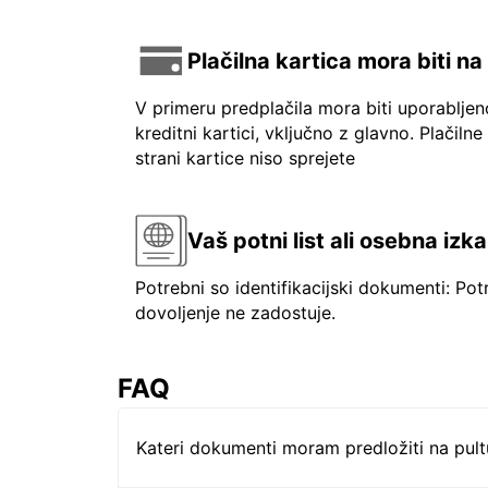
Plačilna kartica mora biti n
V primeru predplačila mora biti uporablje
kreditni kartici, vključno z glavno. Plačilne
strani kartice niso sprejete
Vaš potni list ali osebna izk
Potrebni so identifikacijski dokumenti: Pot
dovoljenje ne zadostuje.
FAQ
Kateri dokumenti moram predložiti na pul