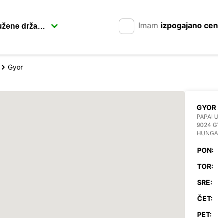
Imam
izpogajano ce
Gyor
GYOR
PAPAI 
9024 
HUNGA
PON:
TOR:
SRE:
ČET:
PET: