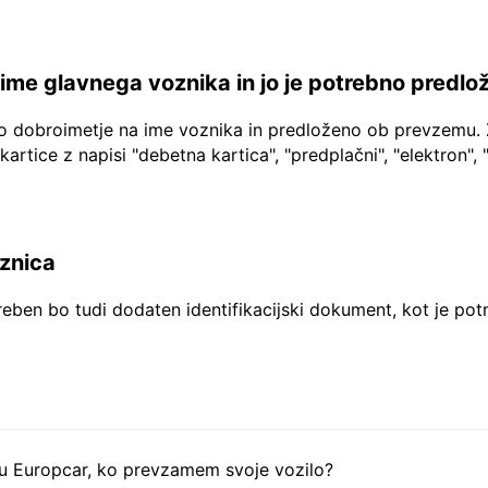
a ime glavnega voznika in jo je potrebno predlo
no dobroimetje na ime voznika in predloženo ob prevzemu. 
 kartice z napisi "debetna kartica", "predplačni", "elektron", 
aznica
reben bo tudi dodaten identifikacijski dokument, kot je pot
tu Europcar, ko prevzamem svoje vozilo?