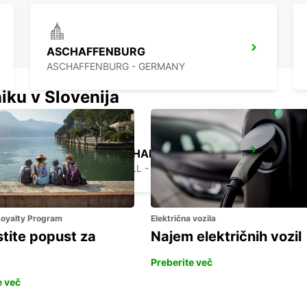
ASCHAFFENBURG
ASCHAFFENBURG - GERMANY
iku v Slovenija
SCHWAEBISCH HALL
SCHWAEBISCH HALL - GERMANY
 Loyalty Program
Električna vozila
stite popust za
Najem električnih vozil
Preberite več
e več