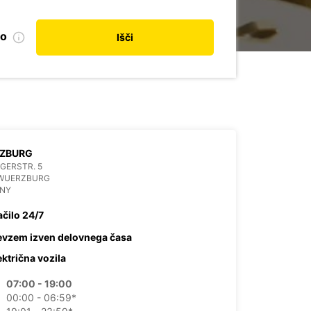
no
Išči
ZBURG
GERSTR. 5
 WUERZBURG
NY
ačilo 24/7
evzem izven delovnega časa
ektrična vozila
07:00 - 19:00
00:00 - 06:59*