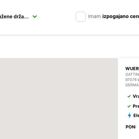
Imam
izpogajano ce
WUER
GATTIN
97076
GERMA
Vr
Pr
El
PON: