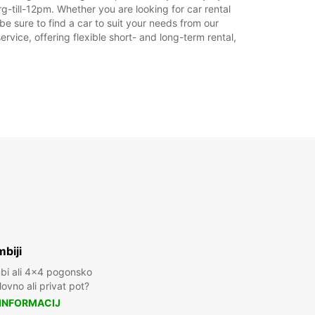
09:00 - 18:00*
-till-12pm. Whether you are looking for car rental
18:01 - 23:59*
be sure to find a car to suit your needs from our
rvice, offering flexible short- and long-term rental,
lačilom
nost tega delovnega časa je odvisna od
kov.
+49 (931) 200480
Vodnik
biji
mbi ali 4x4 pogonsko
ovno ali privat pot?
 INFORMACIJ