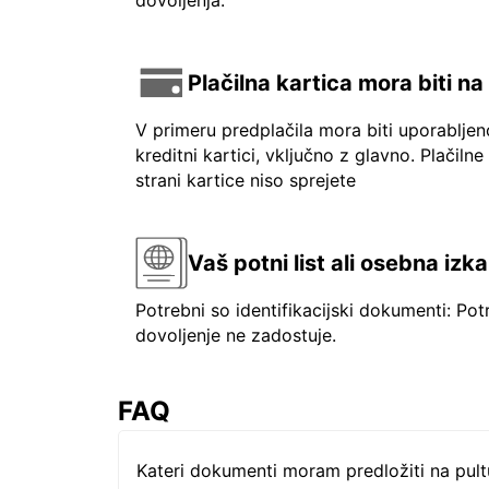
dovoljenja.
Plačilna kartica mora biti n
V primeru predplačila mora biti uporablje
kreditni kartici, vključno z glavno. Plačilne
strani kartice niso sprejete
Vaš potni list ali osebna izk
Potrebni so identifikacijski dokumenti: Pot
dovoljenje ne zadostuje.
FAQ
Kateri dokumenti moram predložiti na pul