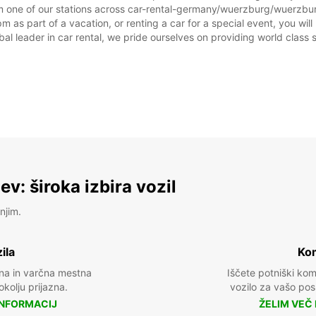
m one of our stations across car-rental-germany/wuerzburg/wuerzburg
as part of a vacation, or renting a car for a special event, you will 
 leader in car rental, we pride ourselves on providing world class se
*Z dop
Veljav
prazni
v: široka izbira vozil
njim.
ila
Kom
na in varčna mestna
Iščete potniški ko
 okolju prijazna.
vozilo za vašo posl
INFORMACIJ
ŽELIM VEČ