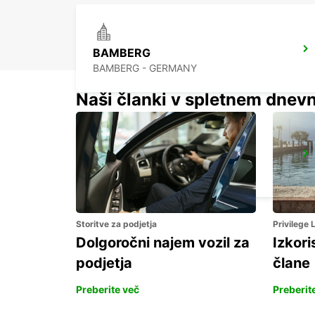
BAMBERG
BAMBERG - GERMANY
Naši članki v spletnem dnevn
ERLANGEN
ERLANGEN - GERMANY
Storitve za podjetja
Privilege
Dolgoročni najem vozil za
Izkori
podjetja
člane
Preberite več
Preberit