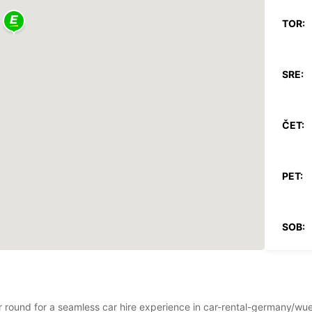
TOR:
SRE:
ČET:
PET:
SOB:
NED:
ear round for a seamless car hire experience in car-rental-germany/w