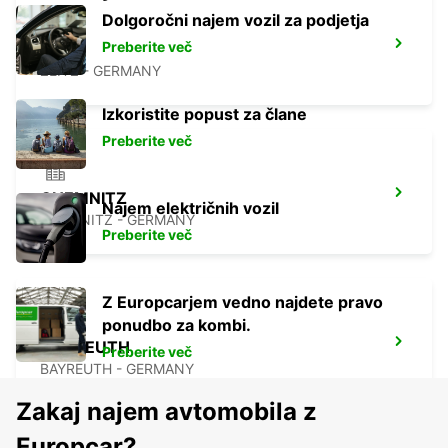
Dolgoročni najem vozil za podjetja
Preberite več
ZEITZ
ZEITZ - GERMANY
Izkoristite popust za člane
Preberite več
CHEMNITZ
Najem električnih vozil
CHEMNITZ - GERMANY
Preberite več
Z Europcarjem vedno najdete pravo
ponudbo za kombi.
BAYREUTH
Preberite več
BAYREUTH - GERMANY
Zakaj najem avtomobila z
Europcar?