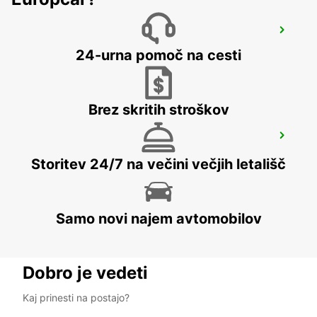
WEIDEN
WEIDEN - GERMANY
24-urna pomoč na cesti
Brez skritih stroškov
ERFURT
ERFURT - GERMANY
Storitev 24/7 na večini večjih letališč
Samo novi najem avtomobilov
Dobro je vedeti
Kaj prinesti na postajo?