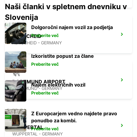
Naši članki v spletnem dnevniku v
Slovenija
Dolgoročni najem vozil za podjetja
Preberite več
REMSCHEID
REMSCHEID - GERMANY
Izkoristite popust za člane
Preberite več
DORTMUND AIRPORT
Najem električnih vozil
DORTMUND - GERMANY
Preberite več
Z Europcarjem vedno najdete pravo
ponudbo za kombi.
WUPPERTAL
Preberite več
WUPPERTAL - GERMANY