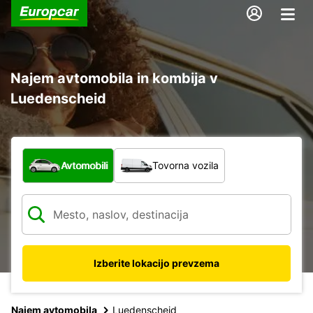
Najem avtomobila in kombija v
Luedenscheid
Katera vrsta vozila?
Avtomobili
Tovorna vozila
Izberite lokacijo prevzema
Najem avtomobila
Luedenscheid