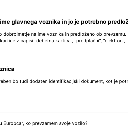
a ime glavnega voznika in jo je potrebno predlo
no dobroimetje na ime voznika in predloženo ob prevzemu. 
 kartice z napisi "debetna kartica", "predplačni", "elektron", 
aznica
reben bo tudi dodaten identifikacijski dokument, kot je pot
tu Europcar, ko prevzamem svoje vozilo?