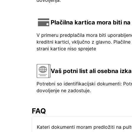
dovoljenja.
Plačilna kartica mora biti n
V primeru predplačila mora biti uporablje
kreditni kartici, vključno z glavno. Plačilne
strani kartice niso sprejete
Vaš potni list ali osebna izk
Potrebni so identifikacijski dokumenti: Pot
dovoljenje ne zadostuje.
FAQ
Kateri dokumenti moram predložiti na pul