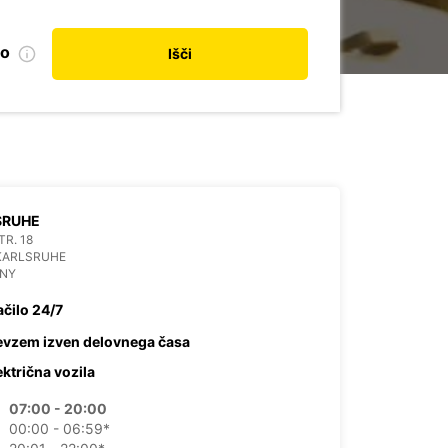
no
Išči
SRUHE
R. 18
KARLSRUHE
NY
ačilo 24/7
evzem izven delovnega časa
ektrična vozila
07:00 - 20:00
00:00 - 06:59*