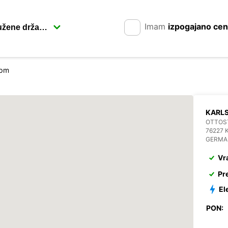
Imam
izpogajano ce
2pm
KARL
OTTOST
76227 
GERMA
Vr
Pr
El
PON: