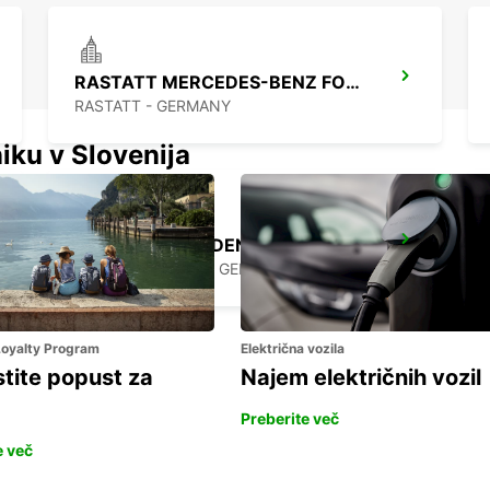
RASTATT MERCEDES-BENZ FORUM (DROP-OFF ONLY)
RASTATT - GERMANY
iku v Slovenija
KARLSRUHE BADEN-BADEN AIRPORT
RHEINMUENSTER - GERMANY
 Loyalty Program
Električna vozila
stite popust za
Najem električnih vozil
Preberite več
e več