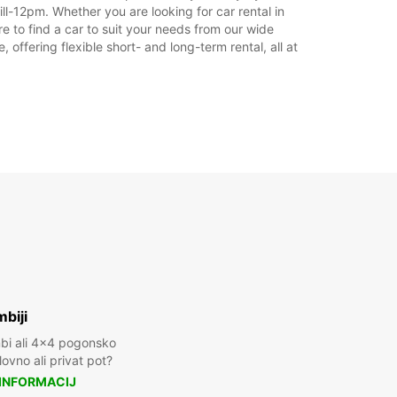
ll-12pm. Whether you are looking for car rental in
12:01 - 22:00*
re to find a car to suit your needs from our wide
22:01 - 23:59*
offering flexible short- and long-term rental, all at
09:00 - 11:00
00:00 - 08:59*
11:01 - 22:00*
22:01 - 23:59*
lačilom
nost tega delovnega časa je odvisna od
kov.
+49 (721) 931550
Vodnik
biji
mbi ali 4x4 pogonsko
ovno ali privat pot?
 INFORMACIJ