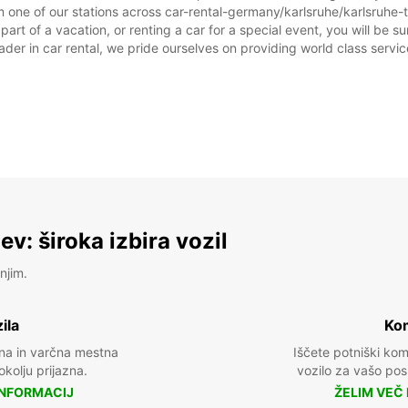
 one of our stations across car-rental-germany/karlsruhe/karlsruhe-ti
art of a vacation, or renting a car for a special event, you will be su
r in car rental, we pride ourselves on providing world class service, 
NED:
*Z dop
Veljav
prazni
v: široka izbira vozil
njim.
ila
Kom
na in varčna mestna
Iščete potniški ko
 okolju prijazna.
vozilo za vašo posl
INFORMACIJ
ŽELIM VEČ