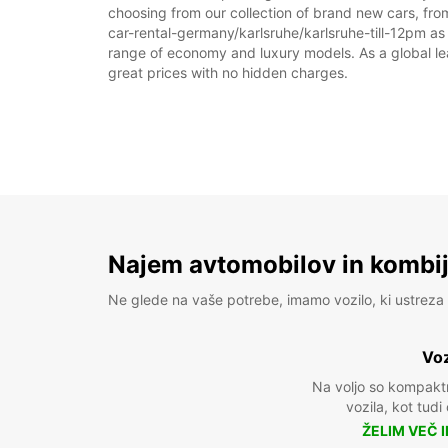
choosing from our collection of brand new cars, from
car-rental-germany/karlsruhe/karlsruhe-till-12pm as p
range of economy and luxury models. As a global leade
great prices with no hidden charges.
Najem avtomobilov in kombije
Ne glede na vaše potrebe, imamo vozilo, ki ustreza 
Voz
Na voljo so kompakt
vozila, kot tudi
ŽELIM VEČ 