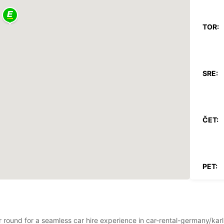
TOR:
SRE:
ČET:
PET:
SOB:
ar round for a seamless car hire experience in car-rental-germany/kar