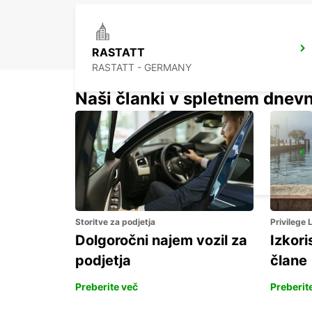
RASTATT
RASTATT - GERMANY
Naši članki v spletnem dnevn
BADEN-BADEN
BADEN-BADEN - GERMANY
Storitve za podjetja
Privilege
Dolgoročni najem vozil za
Izkori
podjetja
člane
Preberite več
Preberit