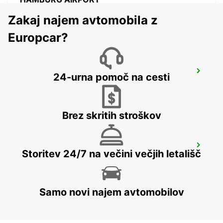
HAMBURG - GERMANY
Zakaj najem avtomobila z
Europcar?
NORDERSTEDT
24-urna pomoč na cesti
NORDERSTEDT - GERMANY
Brez skritih stroškov
NORDERSTEDT NEW FROM 01 01 2027
Storitev 24/7 na večini večjih letališč
NORDERSTEDT - GERMANY
Samo novi najem avtomobilov