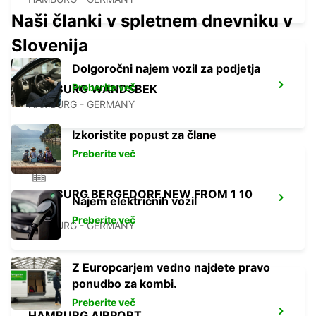
Naši članki v spletnem dnevniku v
Slovenija
Dolgoročni najem vozil za podjetja
Preberite več
HAMBURG WANDSBEK
HAMBURG - GERMANY
Izkoristite popust za člane
Preberite več
HAMBURG BERGEDORF NEW FROM 1 10
Najem električnih vozil
26
Preberite več
HAMBURG - GERMANY
Z Europcarjem vedno najdete pravo
ponudbo za kombi.
Preberite več
HAMBURG AIRPORT