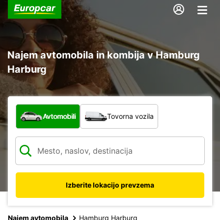
Najem avtomobila in kombija v Hamburg
Harburg
Katera vrsta vozila?
Avtomobili
Tovorna vozila
Izberite lokacijo prevzema
Najem avtomobila
Hamburg Harburg