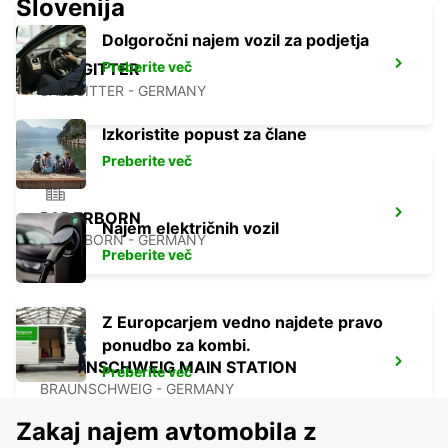
Slovenija
Dolgoročni najem vozil za podjetja
Preberite več
SALZGITTER
SALZGITTER - GERMANY
Izkoristite popust za člane
Preberite več
PADERBORN
Najem električnih vozil
PADERBORN - GERMANY
Preberite več
Z Europcarjem vedno najdete pravo
ponudbo za kombi.
BRAUNSCHWEIG MAIN STATION
Preberite več
BRAUNSCHWEIG - GERMANY
Zakaj najem avtomobila z