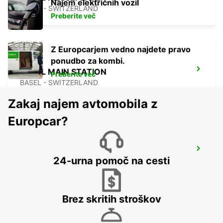
Najem električnih vozil
BASEL - SWITZERLAND
Preberite več
Z Europcarjem vedno najdete pravo
ponudbo za kombi.
BASEL MAIN STATION
Preberite več
BASEL - SWITZERLAND
Zakaj najem avtomobila z
Europcar?
PRATTELN GERBER BREAKDOWN
SERVICE
24-urna pomoč na cesti
PRATTELN - SWITZERLAND
Brez skritih stroškov