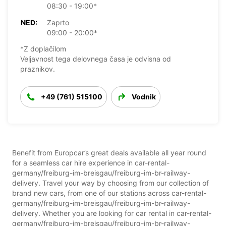
08:30 - 19:00*
NED:
Zaprto
09:00 - 20:00*
*Z doplačilom
Veljavnost tega delovnega časa je odvisna od
praznikov.
+49 (761) 515100
Vodnik
Benefit from Europcar’s great deals available all year round
for a seamless car hire experience in car-rental-
germany/freiburg-im-breisgau/freiburg-im-br-railway-
delivery. Travel your way by choosing from our collection of
brand new cars, from one of our stations across car-rental-
germany/freiburg-im-breisgau/freiburg-im-br-railway-
delivery. Whether you are looking for car rental in car-rental-
germany/freiburg-im-breisgau/freiburg-im-br-railway-