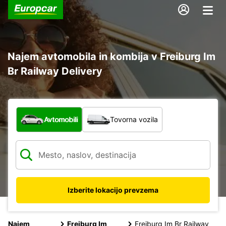
Najem avtomobila in kombija v Freiburg Im
Br Railway Delivery
Katera vrsta vozila?
Avtomobili
Tovorna vozila
Izberite lokacijo prevzema
Najem
Freiburg Im
Freiburg Im Br Railway