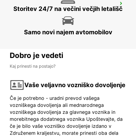
BASEL DREISPITZ
Storitev 24/7 na večini večjih letališč
BASEL - SWITZERLAND
Samo novi najem avtomobilov
Dobro je vedeti
Kaj prinesti na postajo?
Vaše veljavno vozniško dovoljenje
Če je potrebno - uradni prevod vašega
vozniškega dovoljenja ali mednarodnega
vozniškega dovoljenja za glavnega voznika in
morebitnega dodatnega voznika Upoštevajte, da
če je bilo vaše vozniško dovoljenje izdano v
Združenem kraljestvu, morate prinesti oba dela