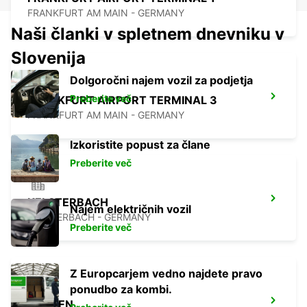
FRANKFURT AM MAIN - GERMANY
Naši članki v spletnem dnevniku v
Slovenija
Dolgoročni najem vozil za podjetja
Preberite več
FRANKFURT AIRPORT TERMINAL 3
FRANKFURT AM MAIN - GERMANY
Izkoristite popust za člane
Preberite več
KELSTERBACH
Najem električnih vozil
KELSTERBACH - GERMANY
Preberite več
Z Europcarjem vedno najdete pravo
ponudbo za kombi.
LANGEN