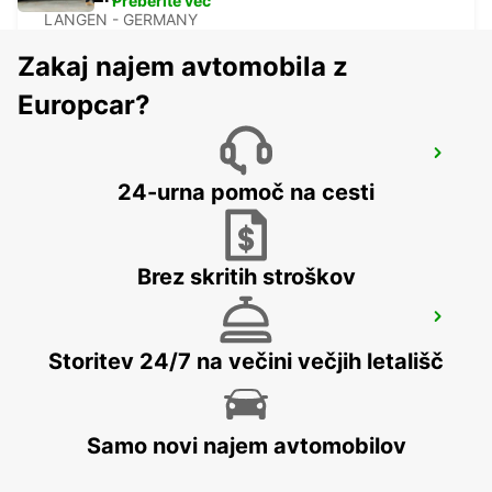
Preberite več
LANGEN - GERMANY
Zakaj najem avtomobila z
Europcar?
BAD HOMBURG
BAD HOMBURG - GERMANY
24-urna pomoč na cesti
Brez skritih stroškov
HANAU NEW FROM 01 05 26
HANAU - GERMANY
Storitev 24/7 na večini večjih letališč
Samo novi najem avtomobilov