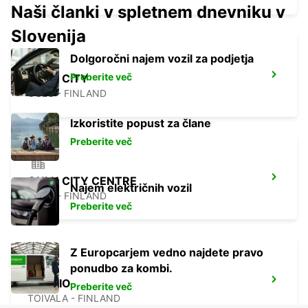
Naši članki v spletnem dnevniku v
Slovenija
Dolgoročni najem vozil za podjetja
Preberite več
OULU CITY
OULU - FINLAND
Izkoristite popust za člane
Preberite več
OULU CITY CENTRE
Najem električnih vozil
OULU - FINLAND
Preberite več
Z Europcarjem vedno najdete pravo
ponudbo za kombi.
KUOPIO
Preberite več
TOIVALA - FINLAND