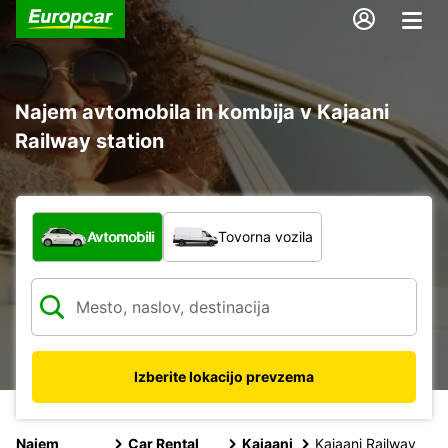
Najem avtomobila in kombija v Kajaani
Railway station
Katera vrsta vozila?
Avtomobili
Tovorna vozila
Izberite lokacijo prevzema
Najem
Car Rental
Kajaani
Kajaani Railway