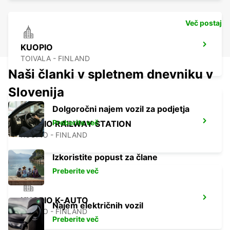
Več postaj
KUOPIO
TOIVALA - FINLAND
Naši članki v spletnem dnevniku v
Slovenija
Dolgoročni najem vozil za podjetja
Preberite več
KUOPIO RAILWAY STATION
KUOPIO - FINLAND
Izkoristite popust za člane
Preberite več
KUOPIO K-AUTO
Najem električnih vozil
KUOPIO - FINLAND
Preberite več