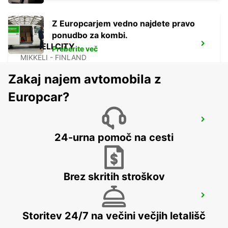
Z Europcarjem vedno najdete pravo
ponudbo za kombi.
MIKKELI CITY
Preberite več
MIKKELI - FINLAND
Zakaj najem avtomobila z
Europcar?
LAPPEENRANTA K-AUTO
LAPPEENRANTA - FINLAND
24-urna pomoč na cesti
Brez skritih stroškov
LAPPEENRANTA AIRPORT
LAPPEENRANTA - FINLAND
Storitev 24/7 na večini večjih letališč