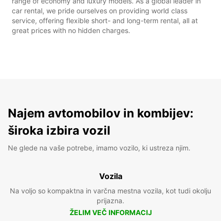
range of economy and luxury models. As a global leader in
car rental, we pride ourselves on providing world class
service, offering flexible short- and long-term rental, all at
great prices with no hidden charges.
Najem avtomobilov in kombijev:
široka izbira vozil
Ne glede na vaše potrebe, imamo vozilo, ki ustreza njim.
Vozila
Na voljo so kompaktna in varčna mestna vozila, kot tudi okolju
prijazna.
ŽELIM VEČ INFORMACIJ