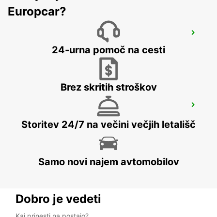
Europcar?
LAHTI CITY
LAHTI - FINLAND
24-urna pomoč na cesti
Brez skritih stroškov
TALLINN CITY
TALLINN - ESTONIA
Storitev 24/7 na večini večjih letališč
Samo novi najem avtomobilov
Dobro je vedeti
Kaj prinesti na postajo?