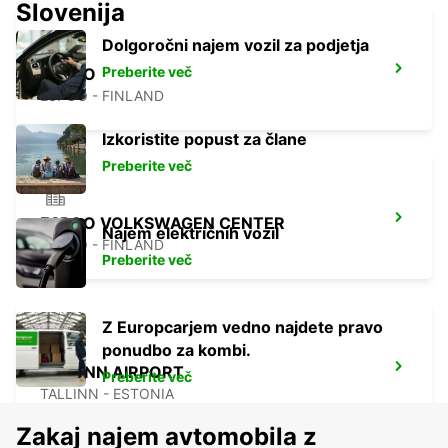
Slovenija
Dolgoročni najem vozil za podjetja
Preberite več
ESPOO
ESPOO - FINLAND
Izkoristite popust za člane
Preberite več
ESPOO VOLKSWAGEN CENTER
Najem električnih vozil
ESPOO - FINLAND
Preberite več
Z Europcarjem vedno najdete pravo
ponudbo za kombi.
TALLINN AIRPORT
Preberite več
TALLINN - ESTONIA
Zakaj najem avtomobila z