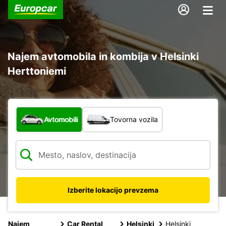
Najem avtomobila in kombija v Helsinki
Herttoniemi
Katera vrsta vozila?
Avtomobili
Tovorna vozila
Izberite lokacijo prevzema
Najem
Car Rental
Helsinki
Helsinki