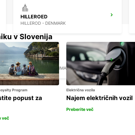
HILLEROED
HILLEROD - DENMARK
iku v Slovenija
HELSINGOER
HELSINGOER - DENMARK
 Loyalty Program
Električna vozila
stite popust za
Najem električnih vozil
Preberite več
e več