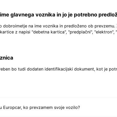
a ime glavnega voznika in jo je potrebno predlo
no dobroimetje na ime voznika in predloženo ob prevzemu. 
 kartice z napisi "debetna kartica", "predplačni", "elektron", 
aznica
reben bo tudi dodaten identifikacijski dokument, kot je pot
tu Europcar, ko prevzamem svoje vozilo?