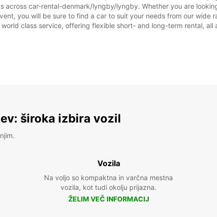
ons across car-rental-denmark/lyngby/lyngby. Whether you are looking
 event, you will be sure to find a car to suit your needs from our wi
 world class service, offering flexible short- and long-term rental, al
v: široka izbira vozil
njim.
Vozila
Na voljo so kompaktna in varčna mestna
vozila, kot tudi okolju prijazna.
ŽELIM VEČ INFORMACIJ