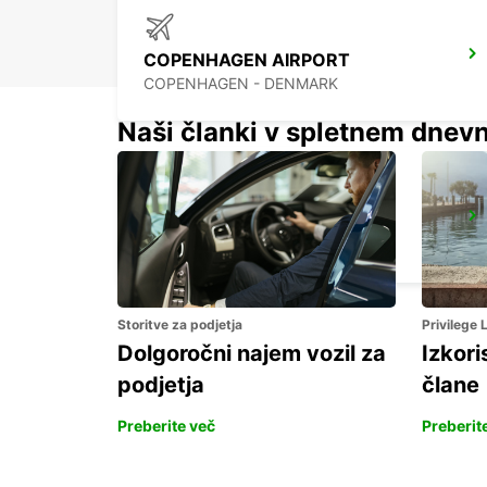
COPENHAGEN AIRPORT
COPENHAGEN - DENMARK
Naši članki v spletnem dnevn
ROSKILDE
ROSKILDE - DENMARK
Storitve za podjetja
Privilege
Dolgoročni najem vozil za
Izkori
podjetja
člane
Preberite več
Preberit