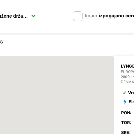
Imam
izpogajano ce
by
LYNG
EUROP
2800 
DENMA
Vr
El
PON:
TOR:
SRE: