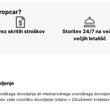
ropcar?
rez skritih stroškov
Storitev 24/7 na več
večjih letališč
ljenje
zniškega dovoljenja ali mednarodnega vozniškega dovoljen
ilo vaše vozniško dovoljenje izdano v Združenem kraljestv