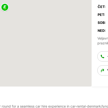
ČET:
PET:
SOB:
NED:
Veljav
prazni
ear round for a seamless car hire experience in car-rental-denmark/l