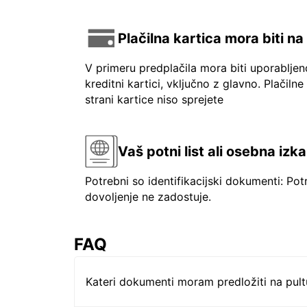
Plačilna kartica mora biti n
V primeru predplačila mora biti uporablje
kreditni kartici, vključno z glavno. Plačilne
strani kartice niso sprejete
Vaš potni list ali osebna izk
Potrebni so identifikacijski dokumenti: Pot
dovoljenje ne zadostuje.
FAQ
Kateri dokumenti moram predložiti na pul