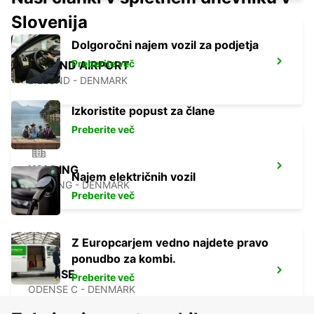
Slovenija
Dolgoročni najem vozil za podjetja
Preberite več
BILLUND AIRPORT
BILLUND - DENMARK
Izkoristite popust za člane
Preberite več
KOLDING
Najem električnih vozil
KOLDING - DENMARK
Preberite več
Z Europcarjem vedno najdete pravo
ponudbo za kombi.
ODENSE
Preberite več
ODENSE C - DENMARK