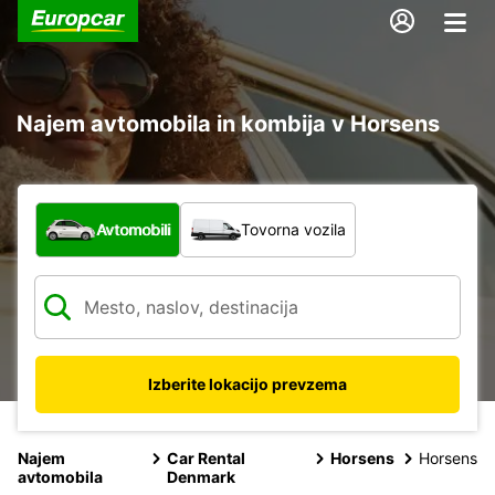
Najem avtomobila in kombija v Horsens
Katera vrsta vozila?
Avtomobili
Tovorna vozila
Izberite lokacijo prevzema
Najem
Car Rental
Horsens
Horsens
avtomobila
Denmark