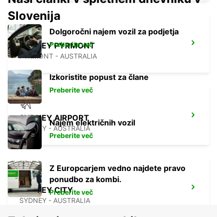
Slovenija
Dolgoročni najem vozil za podjetja
Preberite več
SYDNEY PYRMONT
PYRMONT - AUSTRALIA
Izkoristite popust za člane
Preberite več
SYDNEY AIRPORT
Najem električnih vozil
SYDNEY - AUSTRALIA
Preberite več
Z Europcarjem vedno najdete pravo
ponudbo za kombi.
SYDNEY CITY
Preberite več
SYDNEY - AUSTRALIA