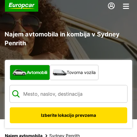
Najem avtomobila in kombija v Sydney
Penrith
Katera vrsta vozila?
Avtomobili
Tovorna vozila
Izberite lokacijo prevzema
Najem avtomobila
Sydney Penrith