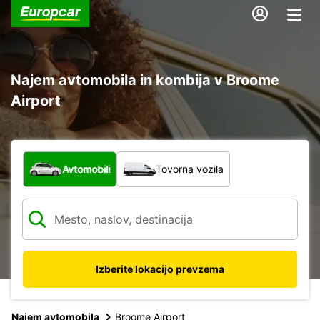
Najem avtomobila in kombija v Broome
Airport
Katera vrsta vozila?
Avtomobili
Tovorna vozila
Izberite lokacijo prevzema
Najem avtomobila
Broome Airport