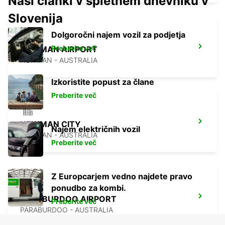
Naši članki v spletnem dnevniku v
Slovenija
Dolgoročni najem vozil za podjetja
Preberite več
NEWMAN AIRPORT
NEWMAN - AUSTRALIA
Izkoristite popust za člane
Preberite več
NEWMAN CITY
Najem električnih vozil
NEWMAN - AUSTRALIA
Preberite več
Z Europcarjem vedno najdete pravo
ponudbo za kombi.
PARABURDOO AIRPORT
Preberite več
PARABURDOO - AUSTRALIA