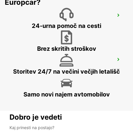
Europcar?
BRISBANE ARCHERFIELD
ARCHERFIELD - AUSTRALIA
24-urna pomoč na cesti
Brez skritih stroškov
BRISBANE SLACKS CREEK
SLACKS CREEK - AUSTRALIA
Storitev 24/7 na večini večjih letališč
Samo novi najem avtomobilov
Dobro je vedeti
Kaj prinesti na postajo?