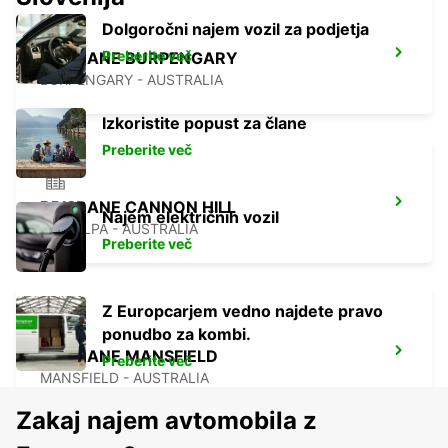
Dolgoročni najem vozil za podjetja
Preberite več
BRISBANE BURPENGARY
BURPENGARY - AUSTRALIA
Izkoristite popust za člane
Preberite več
BRISBANE CANNON HILL
Najem električnih vozil
TINGALPA - AUSTRALIA
Preberite več
Z Europcarjem vedno najdete pravo
ponudbo za kombi.
BRISBANE MANSFIELD
Preberite več
MANSFIELD - AUSTRALIA
Zakaj najem avtomobila z