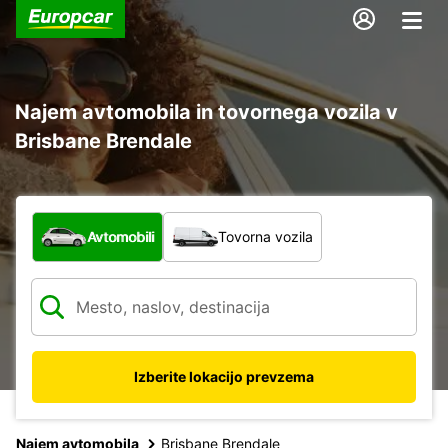
Najem avtomobila in tovornega vozila v
Brisbane Brendale
Katera vrsta vozila?
Avtomobili
Tovorna vozila
Izberite lokacijo prevzema
Najem avtomobila
Brisbane Brendale