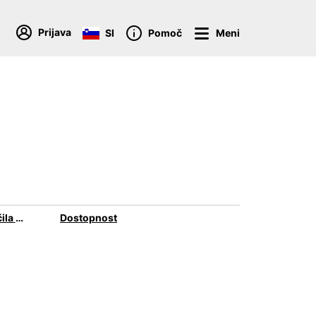
Prijava
SI
Pomoč
Meni
Pogoji in določila spletne registracije
Dostopnost