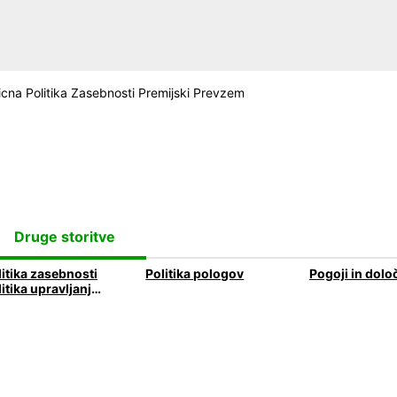
icna Politika Zasebnosti Premijski Prevzem
Druge storitve
litika zasebnosti
Politika pologov
Politika upravljanja škode