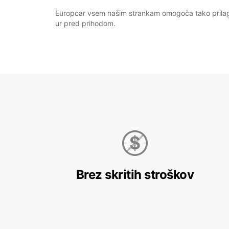
Europcar vsem našim strankam omogoča tako prilagod
ur pred prihodom.
Brez skritih stroškov