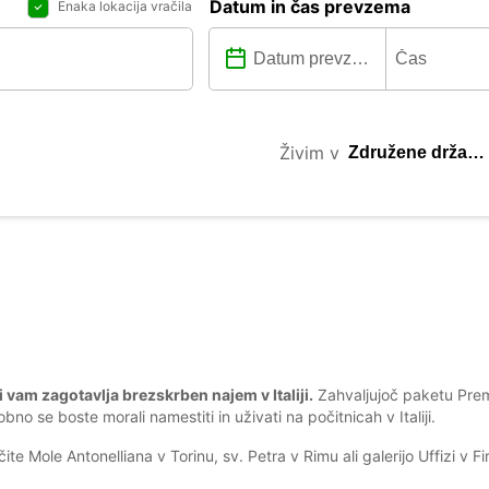
Datum in čas prevzema
Enaka lokacija vračila
Živim v
 vam zagotavlja brezskrben najem v Italiji.
Zahvaljujoč paketu Prem
o se boste morali namestiti in uživati na počitnicah v Italiji.
ščite Mole Antonelliana v Torinu, sv. Petra v Rimu ali galerijo Uffizi v